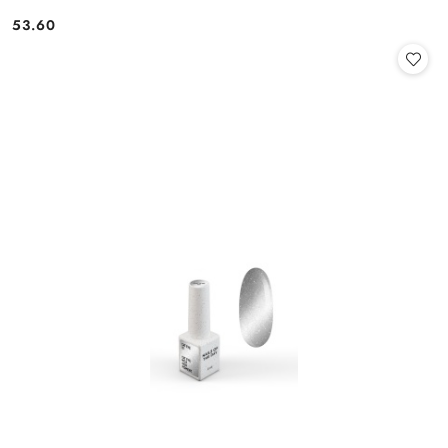
53.60
Cena: