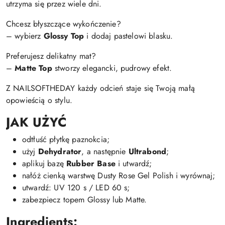
utrzyma się przez wiele dni.
Chcesz błyszczące wykończenie?
– wybierz
Glossy Top
i dodaj pastelowi blasku.
Preferujesz delikatny mat?
–
Matte Top
stworzy elegancki, pudrowy efekt.
Z NAILSOFTHEDAY każdy odcień staje się Twoją małą
opowieścią o stylu.
JAK UŻYĆ
odtłuść płytkę paznokcia;
użyj
Dehydrator
, a następnie
Ultrabond
;
aplikuj bazę
Rubber Base
i utwardź;
nałóż cienką warstwę Dusty Rose Gel Polish i wyrównaj;
utwardź: UV 120 s / LED 60 s;
zabezpiecz topem Glossy lub Matte.
Ingredients: