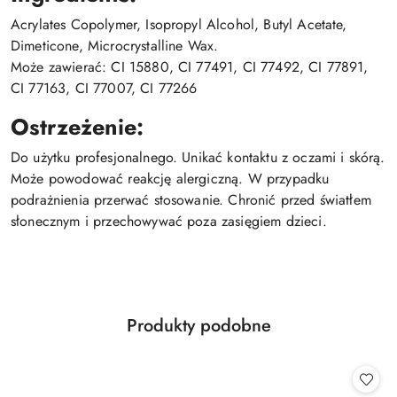
Acrylates Copolymer, Isopropyl Alcohol, Butyl Acetate,
Dimeticone, Microcrystalline Wax.
Może zawierać: CI 15880, CI 77491, CI 77492, CI 77891,
CI 77163, CI 77007, CI 77266
Ostrzeżenie:
Do użytku profesjonalnego. Unikać kontaktu z oczami i skórą.
Może powodować reakcję alergiczną. W przypadku
podrażnienia przerwać stosowanie. Chronić przed światłem
słonecznym i przechowywać poza zasięgiem dzieci.
Produkty
Produkty podobne
Pomiń karuzelę produktów
o
statusie: