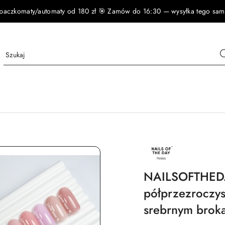
czkomaty/automaty od 180 zł 🎯 Zamów do 16:30 — wysyłka tego samego
NAZWA
PRODUCENTA:
NAILSOFTHEDAY
NAILSOFTHEDA
półprzezroczy
srebrnym brok