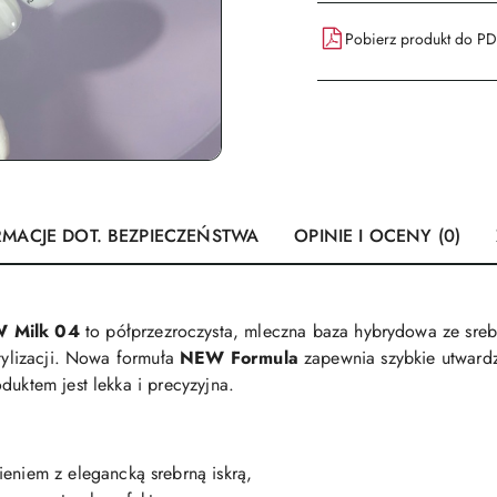
Pobierz produkt do P
RMACJE DOT. BEZPIECZEŃSTWA
OPINIE I OCENY (0)
 Milk 04
to półprzezroczysta, mleczna baza hybrydowa ze sre
stylizacji. Nowa formuła
NEW Formula
zapewnia szybkie utwardz
duktem jest lekka i precyzyjna.
eniem z elegancką srebrną iskrą,