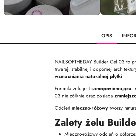
OPIS
INFO
NAILSOFTHEDAY Builder Gel 03 to pr
trwałej, stabilnej i odpornej architek
wzmacniania naturalnej płytki
.
Formuła żelu jest
samopoziomująca
, 
03 nie żółknie oraz posiada
zmniejszo
Odcień
mleczno-różowy
tworzy natura
Zalety żelu Build
Mleczno-różowy odcień o półprzez