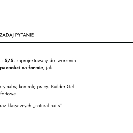
ZADAJ PYTANIE
ści
5/5
, zaprojektowany do tworzenia
 paznokci na formie
, jak i
ksymalną kontrolę pracy. Builder Gel
mfortowe.
az klasycznych „natural nails”.