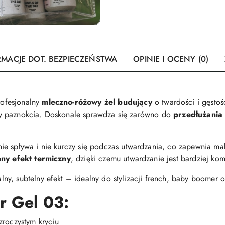
RMACJE DOT. BEZPIECZEŃSTWA
OPINIE I OCENY (0)
ofesjonalny
mleczno-różowy żel budujący
o twardości i gęsto
tury paznokcia. Doskonale sprawdza się zarówno do
przedłużania
nie spływa i nie kurczy się podczas utwardzania, co zapewnia ma
ny efekt termiczny
, dzięki czemu utwardzanie jest bardziej ko
lny, subtelny efekt – idealny do stylizacji french, baby boomer or
er Gel 03:
roczystym kryciu