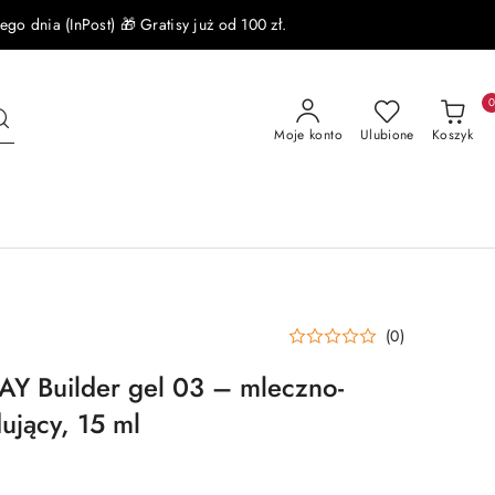
 dnia (InPost) 🎁 Gratisy już od 100 zł.
Moje konto
Ulubione
Koszyk
(0)
 Builder gel 03 – mleczno-
ujący, 15 ml