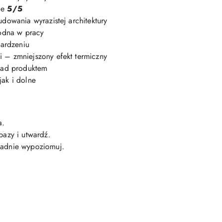
ie
5/5
udowania wyrazistej architektury
odna w pracy
wardzeniu
 – zmniejszony efekt termiczny
 nad produktem
jak i dolne
a.
bazy i utwardź.
ładnie wypoziomuj.