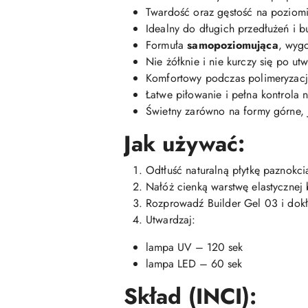
Twardość oraz gęstość na poziom
Idealny do długich przedłużeń i b
Formuła
samopoziomująca
, wyg
Nie żółknie i nie kurczy się po ut
Komfortowy podczas polimeryzacji
Łatwe piłowanie i pełna kontrola
Świetny zarówno na formy górne, 
Jak używać:
Odtłuść naturalną płytkę paznokci
Nałóż cienką warstwę elastycznej 
Rozprowadź Builder Gel 03 i dok
Utwardzaj:
lampa UV – 120 sek
lampa LED – 60 sek
Skład (INCI):