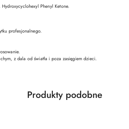
, Hydroxycyclohexyl Phenyl Ketone.
ytku profesjonalnego.
tosowanie.
hym, z dala od światła i poza zasięgiem dzieci.
Produkty
Produkty podobne
o
statusie: