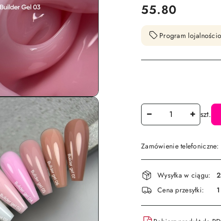
cena:
55.80
Program lojalnościo
Ilość
szt.
Zamówienie telefoniczne
Dostępność
Wysyłka w ciągu:
2
i
Cena przesyłki:
1
dostawa