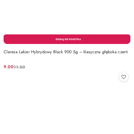
Claresa Lakier Hybrydowy Black 900 5g – klasyczna głęboka czerń
9.00
11.50
Cena
Cena
promocyjna:
przed
promocją: