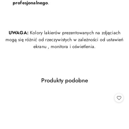
profesjonalnego
.
UWAGA:
Kolory lakierów prezentowanych na zdjęciach
mogą się różnić od rzeczywistych w zależności od ustawień
ekranu , monitora i oświetlenia.
Produkty
Produkty podobne
Pomiń karuzelę produktów
o
statusie: