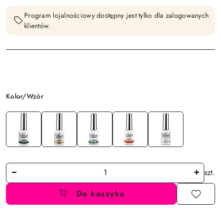
Program lojalnościowy dostępny jest tylko dla zalogowanych
klientów.
Wariant
Kolor/Wzór
Ilość
szt.
Do koszyka