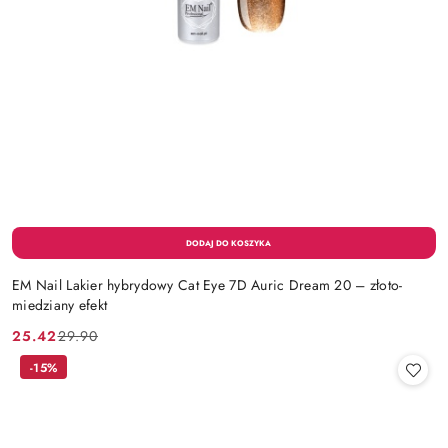
EM Nail Lakier hybrydowy Cat Eye 7D Auric Dream 20 – złoto-
miedziany efekt
25.42
29.90
Cena
Cena
promocyjna:
przed
-15%
promocją: