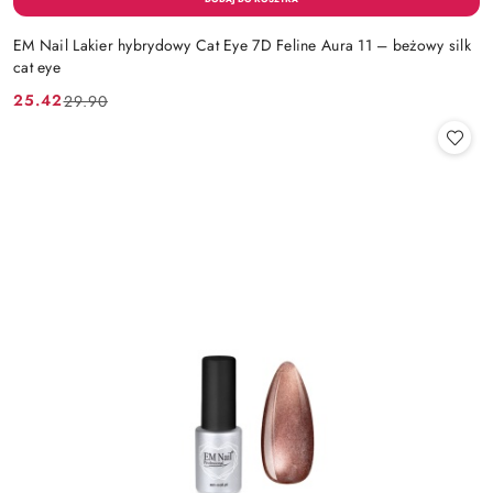
EM Nail Lakier hybrydowy Cat Eye 7D Feline Aura 11 – beżowy silk
cat eye
25.42
29.90
Cena
Cena
promocyjna:
przed
promocją: