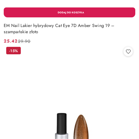
EM Nail Lakier hybrydowy Cat Eye 7D Amber Swing 19 –
szampańskie złoto
25.42
29.90
Cena
Cena
promocyjna:
przed
-15%
promocją: