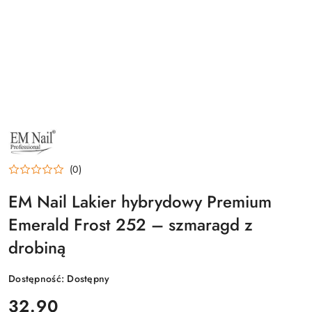
NAZWA
PRODUCENTA:
EM
NAIL
(0)
PROFESSIONAL
EM Nail Lakier hybrydowy Premium
Emerald Frost 252 – szmaragd z
drobiną
Dostępność:
Dostępny
cena:
32.90