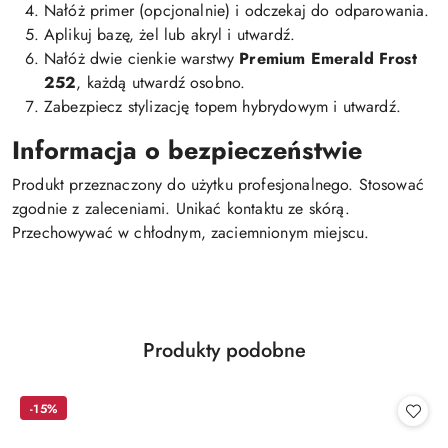
Nałóż primer (opcjonalnie) i odczekaj do odparowania.
Aplikuj bazę, żel lub akryl i utwardź.
Nałóż dwie cienkie warstwy
Premium Emerald Frost
252
, każdą utwardź osobno.
Zabezpiecz stylizację topem hybrydowym i utwardź.
Informacja o bezpieczeństwie
Produkt przeznaczony do użytku profesjonalnego. Stosować
zgodnie z zaleceniami. Unikać kontaktu ze skórą.
Przechowywać w chłodnym, zaciemnionym miejscu.
Produkty
Produkty podobne
Pomiń karuzelę produktów
o
statusie:
-15%