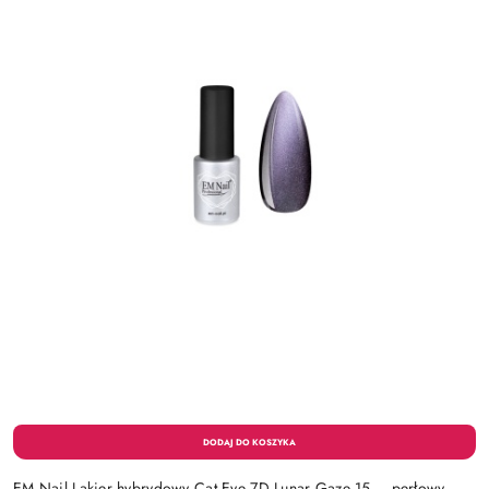
EM Nail Lakier hybrydowy Cat Eye 7D Lunar Gaze 15 – perłowy