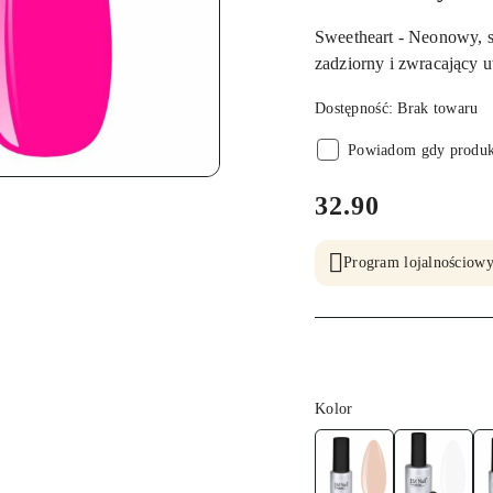
Sweetheart - Neonowy, 
zadziorny i zwracający 
Dostępność:
Brak towaru
Powiadom gdy produkt
cena:
32.90
Program lojalnościowy
Wariant
Kolor