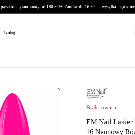
paczkomaty/automaty od 180 zł 🎯 Zamów do 16:30 — wysyłka tego samego 
NAZWA
PRODUCENTA:
EM
NAIL
Brak towaru
PROFESSIONAL
EM Nail Lakier
16 Neonowy Ró