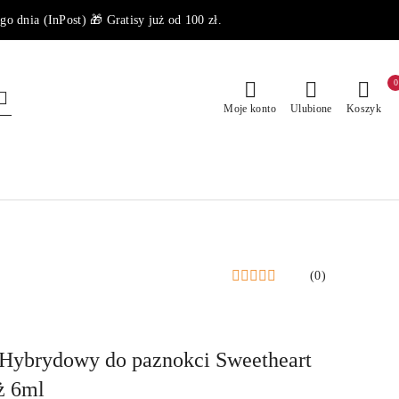
dnia (InPost) 🎁 Gratisy już od 100 zł.
0
Moje konto
Ulubione
Koszyk
(0)
 Hybrydowy do paznokci Sweetheart
ż 6ml