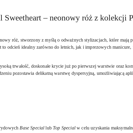
 Sweetheart – neonowy róż z kolekcji
nowy róż, stworzony z myślą o odważnych stylizacjach, które mają 
st to odcień idealny zarówno do letnich, jak i imprezowych manicure,
soką trwałość, doskonałe krycie już po pierwszej warstwie oraz komf
eniu pozostawia delikatną warstwę dyspersyjną, umożliwiającą apli
brydowych
Base Special
lub
Top Special
w celu uzyskania maksymalnej