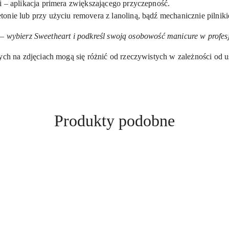
 – aplikacja primera zwiększającego przyczepność.
nie lub przy użyciu removera z lanoliną, bądź mechanicznie pilniki
 – wybierz Sweetheart i podkreśl swoją osobowość manicure w profe
h na zdjęciach mogą się różnić od rzeczywistych w zależności od ust
Produkty
Produkty podobne
o
statusie: