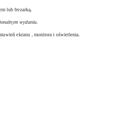
em lub frezarką.
sjonalnym wydaniu.
awień ekranu , monitora i oświetlenia.