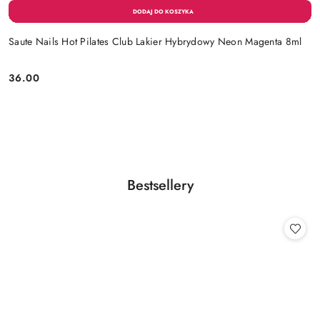
Saute Nails Hot Pilates Club Lakier Hybrydowy Neon Magenta 8ml
36.00
Cena:
Produkty
Bestsellery
Pomiń karuzelę produktów
o
statusie: