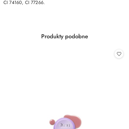
CI 74160, CI 77266.
Produkty
Produkty podobne
Pomiń karuzelę produktów
o
statusie: