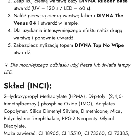
Zaaplikuj cienką warstwę bazy
DIVNA Rubber Base
i
utwardź (UV – 120 s / LED – 60 s).
Nałóż pierwszą cienką warstwę lakieru
DIVNA The
Venus 04
i utwardź w lampie.
Dla uzyskania intensywniejszego efektu nałóż drugą
warstwę i ponownie utwardź.
Zabezpiecz stylizację topem
DIVNA Top No Wipe
i
utwardź.
💡
Dla mocniejszego odblasku użyj flesza lub światła lampy
LED.
Skład (INCI):
2-Hydroxypropyl Methacrylate (HPMA), Di-p-tolyl (2,4,6-
trimethylbenzoyl) phosphine Oxide (TMO), Acrylates
Copolymer, Silica Dimethyl Silylate, Dimethicone, Mica,
Polyethylene Terephthalate, PPG-2 Neopentyl Glycol
Diacrylate.
Może zawierać: CI 18965, CI 15510, CI 73360, CI 73385,