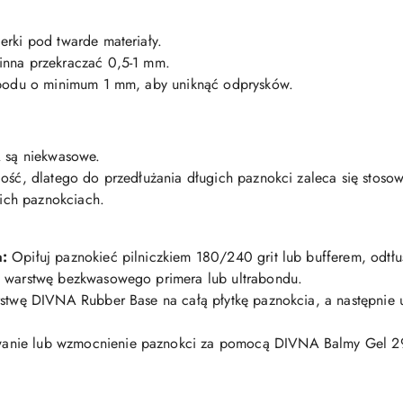
rki pod twarde materiały.
nna przekraczać 0,5-1 mm.
spodu o minimum 1 mm, aby uniknąć odprysków.
A są niekwasowe.
ść, dlatego do przedłużania długich paznokci zaleca się stosowan
gich paznokciach.
a:
Opiłuj paznokieć pilniczkiem 180/240 grit lub bufferem, odtłuś
 warstwę bezkwasowego primera lub ultrabondu.
stwę DIVNA Rubber Base na całą płytkę paznokcia, a następnie
ie lub wzmocnienie paznokci za pomocą DIVNA Balmy Gel 29. P