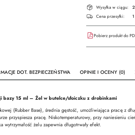
Dostępność
Wysyłka w ciągu:
2
i
Cena przesyłki:
1
dostawa
Pobierz produkt do P
RMACJE DOT. BEZPIECZEŃSTWA
OPINIE I OCENY (0)
 bazy 15 ml – Żel w butelce/słoiczku z drobinkami
owej (Rubber Base), średnia gęstość, umożliwiająca pracę z dłu
urze przyspiesza pracę. Niskotemperaturowy, przy naniesieniu ci
a wytrzymałość żelu zapewnia długotrwały efekt.