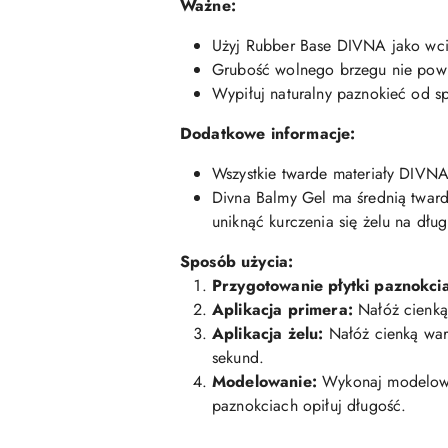
Ważne:
Użyj Rubber Base DIVNA jako wcie
Grubość wolnego brzegu nie powi
Wypiłuj naturalny paznokieć od 
Dodatkowe informacje:
Wszystkie twarde materiały DIVN
Divna Balmy Gel ma średnią twardo
uniknąć kurczenia się żelu na dłu
Sposób użycia:
Przygotowanie płytki paznokci
Aplikacja primera:
Nałóż cienką
Aplikacja żelu:
Nałóż cienką war
sekund.
Modelowanie:
Wykonaj modelowan
paznokciach opiłuj długość.