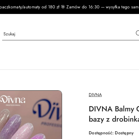
czkomaty/automaty od 180 zł 🎯 Zamów do 16:30 — wysyłka tego samego
NAZWA
DIVNA
PRODUCENTA:
DIVNA Balmy Ge
bazy z drobink
Dostępność:
Dostępny