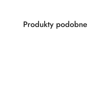
Produkty
Produkty podobne
o
statusie: