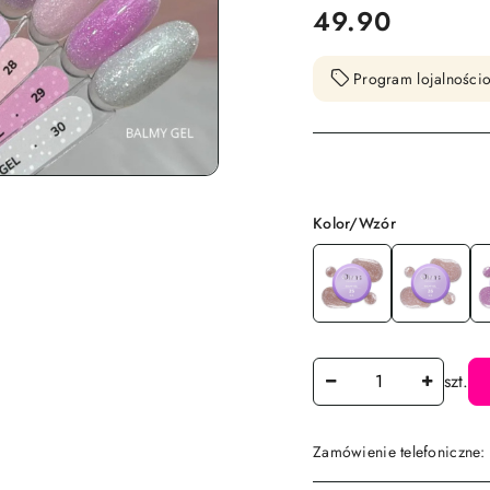
cena:
49.90
Program lojalnościo
Wariant
Kolor/Wzór
Ilość
szt.
Zamówienie telefoniczne