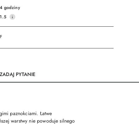
4 godziny
1.5
DF
ZADAJ PYTANIE
gimi paznokciami. Łatwe
eńszej warstwy nie powoduje silnego