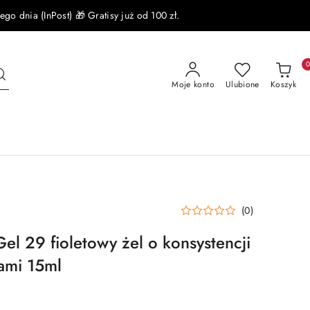
 dnia (InPost) 🎁 Gratisy już od 100 zł.
Moje konto
Ulubione
Koszyk
(0)
l 29 fioletowy żel o konsystencji
ami 15ml