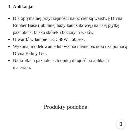
Aplikacja:
Dla optymalnej przyczepności nałóż cienką warstwę Divna
Rubber Base (lub innej bazy kauczukowej) na całą płytkę
paznokcia, blisko skórek i bocznych wałów.
Utwardź w lampie LED 48W - 60 sek.
Wykonaj modelowanie lub wzmocnienie paznokci za pomocą
Divna Balmy Gel.
Na krótkich paznokciach opiłuj długość po aplikacji
materiału.
Produkty
Produkty podobne
Pomiń karuzelę produktów
o
statusie: