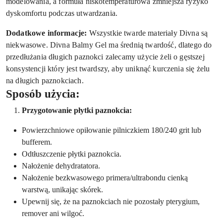
modelowania, a formuła niskotemperaturowa zmniejsza ryzyko
dyskomfortu podczas utwardzania.
Dodatkowe informacje:
Wszystkie twarde materiały Divna są
niekwasowe. Divna Balmy Gel ma średnią twardość, dlatego do
przedłużania długich paznokci zalecamy użycie żeli o gęstszej
konsystencji który jest twardszy, aby uniknąć kurczenia się żelu
na długich paznokciach.
Sposób użycia:
Przygotowanie płytki paznokcia:
Powierzchniowe opiłowanie pilniczkiem 180/240 grit lub
bufferem.
Odtłuszczenie płytki paznokcia.
Nałożenie dehydratatora.
Nałożenie bezkwasowego primera/ultrabondu cienką
warstwą, unikając skórek.
Upewnij się, że na paznokciach nie pozostały pterygium,
remover ani wilgoć.