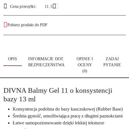
i
Wyślij
Cena przesyłki:
11.5
dostawa
Pobierz produkt do PDF
OPIS
INFORMACJE DOT.
OPINIE I
ZADAJ
BEZPIECZEŃSTWA
OCENY
PYTANIE
(0)
DIVNA Balmy Gel 11 o konsystencji
bazy 13 ml
Konsystencja podobna do bazy kauczukowej (Rubber Base)
Średnia gęstość, umożliwiająca pracę z długimi paznokciami
Łatwe samopoziomowanie dzięki lekkiej teksturze