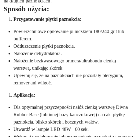
na długich paznokciach.
Sposób użycia:
Przygotowanie płytki paznokcia:
Powierzchniowe opiłowanie pilniczkiem 180/240 grit lub
bufferem.
Odtłuszczenie płytki paznokcia.
Nałożenie dehydratatora.
Nałożenie bezkwasowego primera/ultrabondu cienką
warstwą, unikając skórek.
Upewnij się, że na paznokciach nie pozostały pterygium,
remover ani wilgoć.
Aplikacja:
Dla optymalnej przyczepności nałóż cienką warstwę Divna
Rubber Base (lub innej bazy kauczukowej) na całą płytkę
paznokcia, blisko skórek i bocznych wałów.
Utwardź w lampie LED 48W - 60 sek.
Wykonaj modelowanie lub wzmocnienie paznokci za pomocą