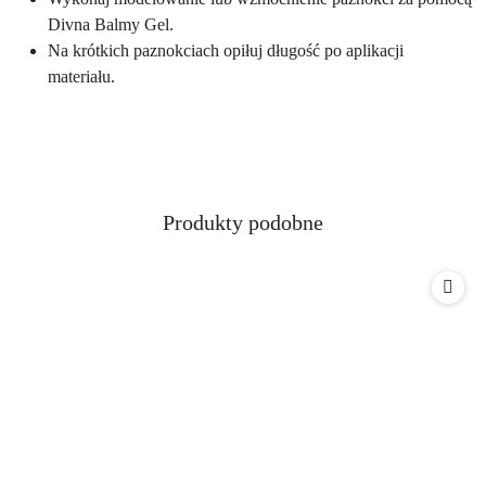
Divna Balmy Gel.
Na krótkich paznokciach opiłuj długość po aplikacji
materiału.
Produkty
Produkty podobne
Pomiń karuzelę produktów
o
statusie: