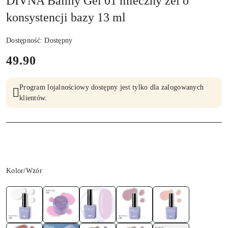
DIVNA Balmy Gel 01 mleczny żel o
konsystencji bazy 13 ml
Dostępność:
Dostępny
cena:
49.90
Program lojalnościowy dostępny jest tylko dla zalogowanych
klientów.
Wariant
Kolor/Wzór