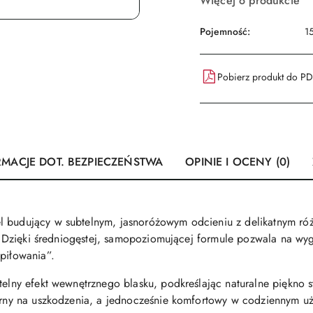
Więcej o produkcie
Pojemność:
1
Pobierz produkt do P
RMACJE DOT. BEZPIECZEŃSTWA
OPINIE I OCENY (0)
l budujący w subtelnym, jasnoróżowym odcieniu z delikatnym r
nia. Dzięki średniogęstej, samopoziomującej formule pozwala na 
 piłowania”.
elny efekt wewnętrznego blasku, podkreślając naturalne piękno sty
porny na uszkodzenia, a jednocześnie komfortowy w codziennym u