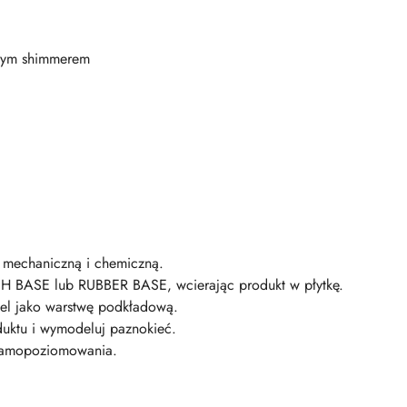
owym shimmerem
ą mechaniczną i chemiczną.
H BASE lub RUBBER BASE, wcierając produkt w płytkę.
Gel jako warstwę podkładową.
duktu i wymodeluj paznokieć.
samopoziomowania.