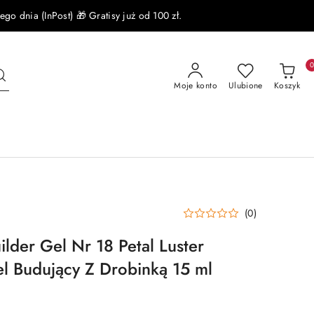
 dnia (InPost) 🎁 Gratisy już od 100 zł.
Moje konto
Ulubione
Koszyk
(0)
lder Gel Nr 18 Petal Luster
l Budujący Z Drobinką 15 ml