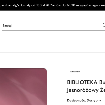
czkomaty/automaty od 180 zł 🎯 Zamów do 16:30 — wysyłka tego samego
NAZWA
PRODUCENTA:
BIBLIOTEKA
BIBLIOTEKA Bui
Jasnoróżowy Że
Dostępność:
Dostępny