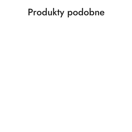
Produkty
Produkty podobne
o
statusie: