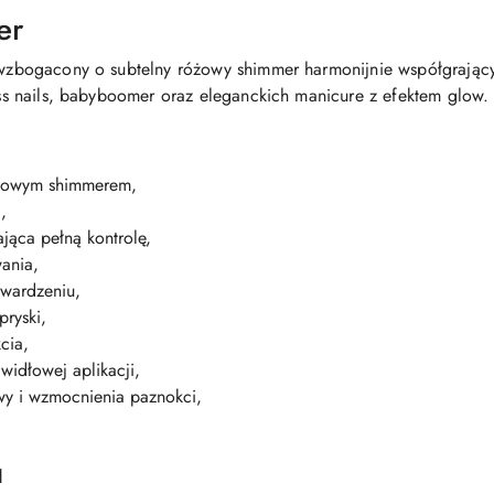
er
ż wzbogacony o subtelny różowy shimmer harmonijnie współgrając
cess nails, babyboomer oraz eleganckich manicure z efektem glow.
óżowym shimmerem,
,
jąca pełną kontrolę,
ania,
twardzeniu,
ryski,
cia,
widłowej aplikacji,
y i wzmocnienia paznokci,
u