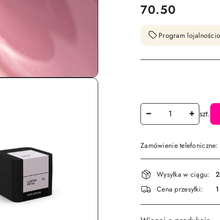
cena:
70.50
Program lojalnościo
Ilość
szt.
Zamówienie telefoniczne
Dostępność
Wysyłka w ciągu:
2
i
Cena przesyłki:
1
dostawa