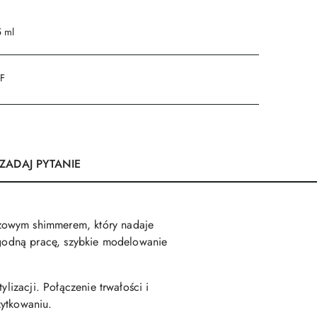
5 ml
DF
ZADAJ PYTANIE
óżowym shimmerem, który nadaje
wygodną pracę, szybkie modelowanie
lizacji. Połączenie trwałości i
żytkowaniu.