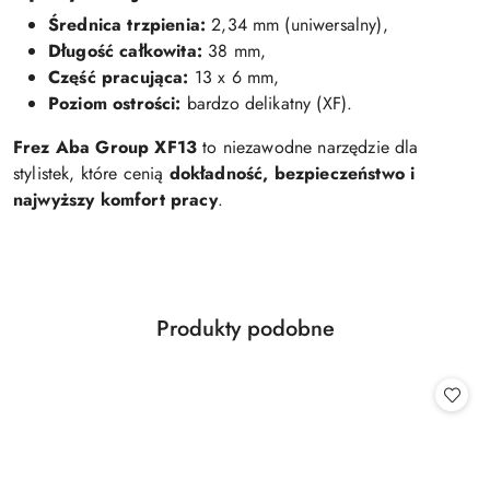
Średnica trzpienia:
2,34 mm (uniwersalny),
Długość całkowita:
38 mm,
Część pracująca:
13 x 6 mm,
Poziom ostrości:
bardzo delikatny (XF).
Frez Aba Group XF13
to niezawodne narzędzie dla
stylistek, które cenią
dokładność, bezpieczeństwo i
najwyższy komfort pracy
.
Produkty
Produkty podobne
Pomiń karuzelę produktów
o
statusie: