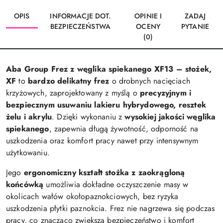
OPIS
INFORMACJE DOT.
OPINIE I
ZADAJ
BEZPIECZEŃSTWA
OCENY
PYTANIE
(0)
Aba Group Frez z węglika spiekanego XF13 – stożek,
XF
to
bardzo delikatny frez
o drobnych nacięciach
krzyżowych, zaprojektowany z myślą o
precyzyjnym i
bezpiecznym usuwaniu lakieru hybrydowego, resztek
żelu i akrylu
. Dzięki wykonaniu z
wysokiej jakości węglika
spiekanego
, zapewnia długą żywotność, odporność na
uszkodzenia oraz komfort pracy nawet przy intensywnym
użytkowaniu.
Jego
ergonomiczny kształt stożka z zaokrągloną
końcówką
umożliwia dokładne oczyszczenie masy w
okolicach wałów okołopaznokciowych, bez ryzyka
uszkodzenia płytki paznokcia. Frez nie nagrzewa się podczas
pracy, co znacząco zwiększa bezpieczeństwo i komfort