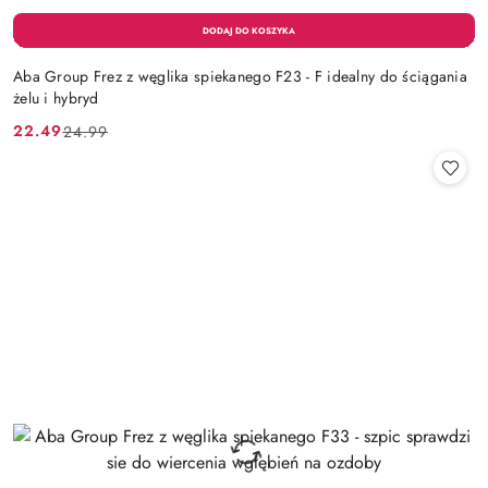
Aba Group Frez z węglika spiekanego F23 - F idealny do ściągania
żelu i hybryd
22.49
24.99
Cena
Cena
promocyjna:
przed
promocją: