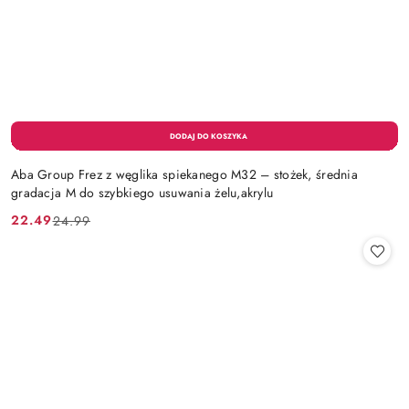
Aba Group Frez z węglika spiekanego M32 – stożek, średnia
gradacja M do szybkiego usuwania żelu,akrylu
22.49
24.99
Cena
Cena
promocyjna:
przed
promocją: