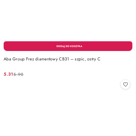
Aba Group Frez diamentowy CB31 – szpic, ostry C
5.31
5.90
Cena
Cena
promocyjna:
przed
promocją: