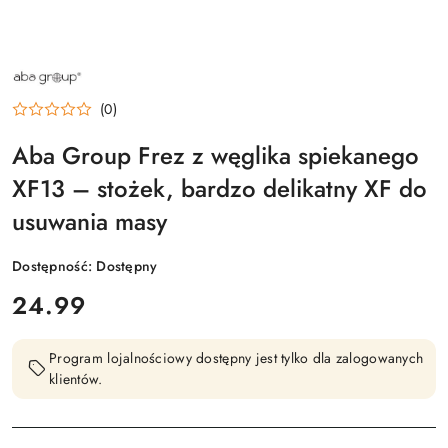
NAZWA
PRODUCENTA:
ABA
(0)
GROUP
Aba Group Frez z węglika spiekanego
XF13 – stożek, bardzo delikatny XF do
usuwania masy
Dostępność:
Dostępny
cena:
24.99
Program lojalnościowy dostępny jest tylko dla zalogowanych
klientów.