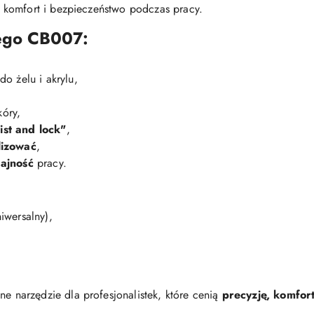
 komfort i bezpieczeństwo podczas pracy.
nego CB007:
o żelu i akrylu,
,
kóry,
ist and lock"
,
lizować
,
dajność
pracy.
wersalny),
e narzędzie dla profesjonalistek, które cenią
precyzję, komfor