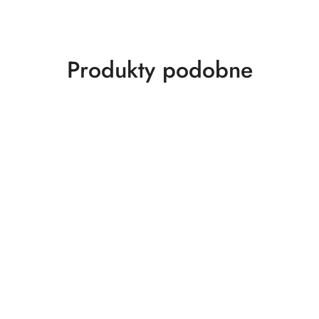
Produkty
Produkty podobne
o
statusie: