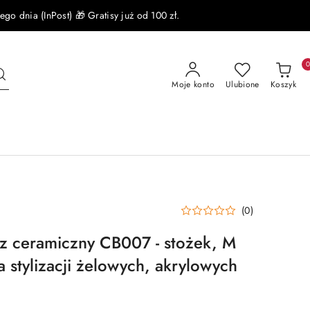
 dnia (InPost) 🎁 Gratisy już od 100 zł.
Moje konto
Ulubione
Koszyk
(0)
z ceramiczny CB007 - stożek, M
 stylizacji żelowych, akrylowych