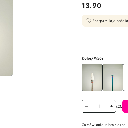
cena:
13.90
Program lojalnościo
Wariant
Kolor/Wzór
Ilość
szt.
Zamówienie telefoniczne