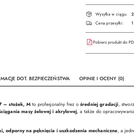
Dostępność
Wysyłka w ciągu:
2
i
Cena przesyłki:
1
dostawa
Pobierz produkt do P
RMACJE DOT. BEZPIECZEŃSTWA
OPINIE I OCENY (0)
 – stożek, M
to profesjonalny frez o
średniej gradacji
, stwor
ściągania masy żelowej i akrylowej
, a także do opracowywania
ki, odporny na pęknięcia i uszkodzenia mechaniczne
, a jed