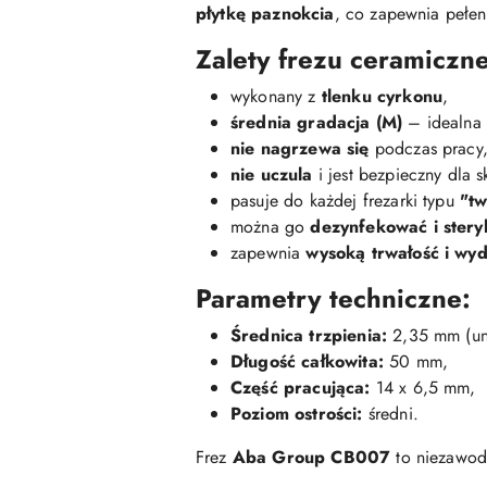
płytkę paznokcia
, co zapewnia pełen
Zalety frezu ceramicz
wykonany z
tlenku cyrkonu
,
średnia gradacja (M)
– idealna d
nie nagrzewa się
podczas pracy
nie uczula
i jest bezpieczny dla s
pasuje do każdej frezarki typu
"tw
można go
dezynfekować i stery
zapewnia
wysoką trwałość i wy
Parametry techniczne:
Średnica trzpienia:
2,35 mm (uni
Długość całkowita:
50 mm,
Część pracująca:
14 x 6,5 mm,
Poziom ostrości:
średni.
Frez
Aba Group CB007
to niezawodn