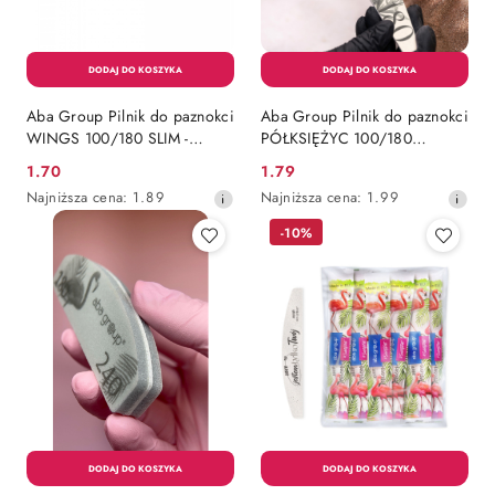
Aba Group Pilnik do paznokci
Aba Group Pilnik do paznokci
WINGS 100/180 SLIM -
PÓŁKSIĘŻYC 100/180
FLAMING
STANDARD - RETRO 1SZT.
1.70
1.79
Cena
Cena
Najniższa
Najniższa
Najniższa cena:
1.89
Najniższa cena:
1.99
promocyjna:
promocyjna:
cena
cena
-10%
z
z
30
30
dni
dni
przed
przed
obniżką
obniżką