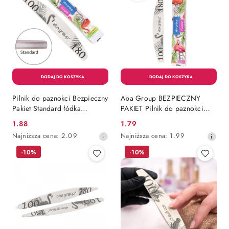
obniżką
Pilnik do paznokci Bezpieczny
Aba Group BEZPIECZNY
Pakiet Standard łódka
PAKIET Pilnik do paznokci
półksiężyc Aba Group
PÓŁKSIĘŻYC 100/180 SLIM -
1.88
1.79
Cena
Cena
zapakowany w jednorazową
FLAMING
Najniższa
Najniższa
Najniższa cena:
2.09
Najniższa cena:
1.99
folię Szary 100/180
promocyjna:
promocyjna:
cena
cena
-10%
-10%
z
z
30
30
dni
dni
przed
przed
obniżką
obniżką