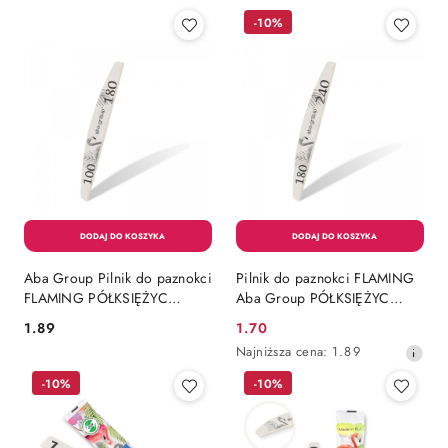
-10%
Aba Group Pilnik do paznokci
Pilnik do paznokci FLAMING
FLAMING PÓŁKSIĘŻYC
Aba Group PÓŁKSIĘŻYC
100/180 STANDARD
180/240 STANDARD
1.89
1.70
Cena:
Cena
Najniższa
Najniższa cena:
1.89
promocyjna:
cena
-10%
-10%
z
30
dni
przed