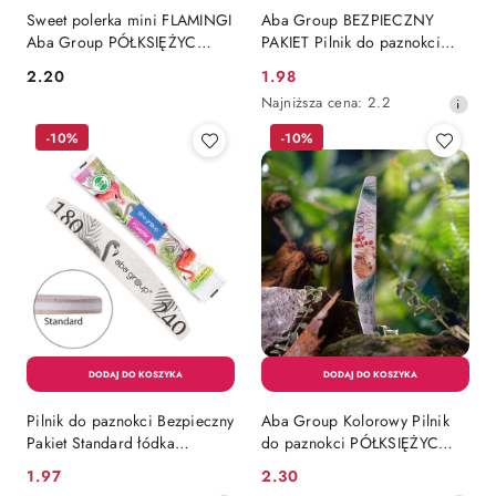
Sweet polerka mini FLAMINGI
Aba Group BEZPIECZNY
Aba Group PÓŁKSIĘŻYC
PAKIET Pilnik do paznokci
180/240
PÓŁKSIĘŻYC 100/180
2.20
1.98
Cena:
Cena
STANDARD - #XOXO Jestem
Najniższa
Najniższa cena:
2.2
Tylko Twój, 1szt.
promocyjna:
cena
-10%
-10%
z
30
dni
przed
obniżką
Pilnik do paznokci Bezpieczny
Aba Group Kolorowy Pilnik
Pakiet Standard łódka
do paznokci PÓŁKSIĘŻYC
półksiężyc 180/240 Aba
100/180 STANDARD -
1.97
2.30
Cena
Cena
Group
EDYCJA LIMITOWANA