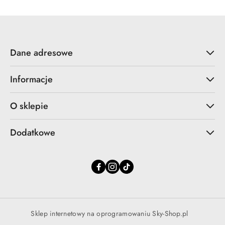
przed
przed
obniżką
obniżką
Dane adresowe
Informacje
O sklepie
Dodatkowe
Sklep internetowy na oprogramowaniu Sky-Shop.pl