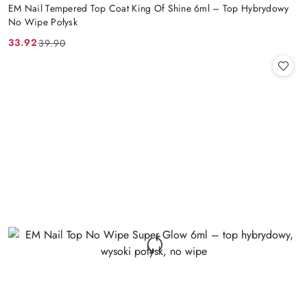
EM Nail Tempered Top Coat King Of Shine 6ml – Top Hybrydowy
No Wipe Połysk
33.92
39.90
Cena
Cena
promocyjna:
przed
promocją: