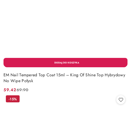
EM Nail Tempered Top Coat 15ml – King Of Shine Top Hybrydowy
No Wipe Połysk
59.42
69.90
Cena
Cena
promocyjna:
przed
-15%
promocją: