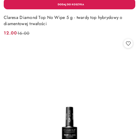
Claresa Diamond Top No Wipe 5 g - twardy top hybrydowy o
diamentowej trwałości
12.00
16.00
Cena
Cena
promocyjna:
przed
promocją: