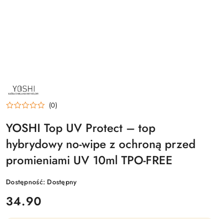
NAZWA
PRODUCENTA:
YOSHI
(0)
YOSHI Top UV Protect – top
hybrydowy no-wipe z ochroną przed
promieniami UV 10ml TPO-FREE
Dostępność:
Dostępny
cena:
34.90