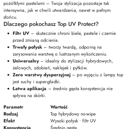
pożółkłymi pastelami – Twoja stylizacja pozostaje tak
intensywna, jak w chwili utwardzenia, nawet w pełnym
słońcu.
Dlaczego pokochasz Top UV Protect?
Filtr UV
– skutecznie chroni biele, pastele i czernie
przed zmianą odcienia.
Trwały połysk
– tworzy twardą, odporną na
zarysowania warstwę o lustrzanym wykończeniu.
Uniwersalny
– idealny do stylizacji hybrydowych,
żelowych, zdobień, naklejek i pyłków.
Zero warstwy dyspersyjnej
– po wyjęciu z lampy top
jest suchy i super-gładki.
Łatwa aplikacja
– średnio gęsta konsystencja nie
spływa na skórki.
Parametr
Wartość
Rodzaj
Top hybrydowy no-wipe
Efekt
Wysoki połysk • filtr UV
Konsystencja
Średnio gęsta