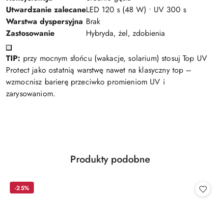
Utwardzanie zalecane
LED 120 s (48 W) • UV 300 s
Warstwa dyspersyjna
Brak
Zastosowanie
Hybryda, żel, zdobienia
TIP:
przy mocnym słońcu (wakacje, solarium) stosuj Top UV
Protect jako ostatnią warstwę nawet na klasyczny top –
wzmocnisz barierę przeciwko promieniom UV i
zarysowaniom.
Produkty
Produkty podobne
Pomiń karuzelę produktów
o
statusie:
-25%