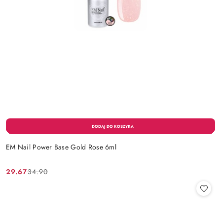
EM Nail Power Base Gold Rose 6ml
29.67
34.90
Cena
Cena
promocyjna:
przed
promocją: