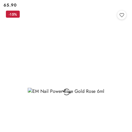
65.90
Cena:
-15%