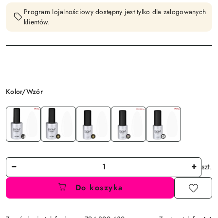
Program lojalnościowy dostępny jest tylko dla zalogowanych
klientów.
Wariant
Kolor/Wzór
Ilość
szt.
Do koszyka