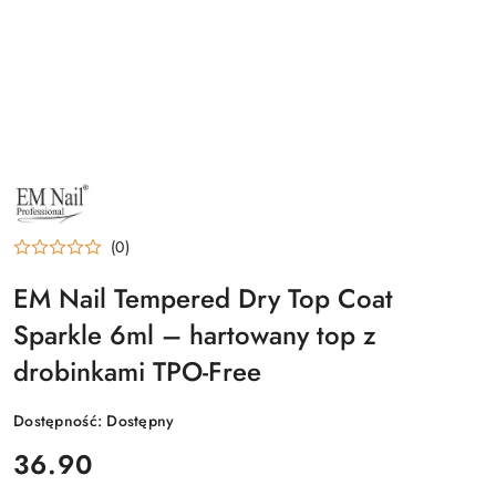
NAZWA
PRODUCENTA:
EM
NAIL
(0)
PROFESSIONAL
EM Nail Tempered Dry Top Coat
Sparkle 6ml – hartowany top z
drobinkami TPO-Free
Dostępność:
Dostępny
cena:
36.90