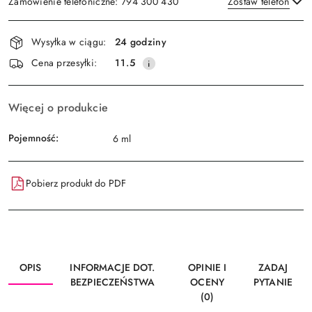
Zamówienie telefoniczne: 794 300 430
Zostaw telefon
Dostępność
Wysyłka w ciągu:
24 godziny
i
Wyślij
Cena przesyłki:
11.5
dostawa
Więcej o produkcie
Pojemność:
6 ml
Pobierz produkt do PDF
OPIS
INFORMACJE DOT.
OPINIE I
ZADAJ
BEZPIECZEŃSTWA
OCENY
PYTANIE
(0)