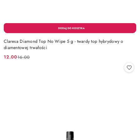
Claresa Diamond Top No Wipe 5 g - twardy top hybrydowy o
diamentowej trwałości
12.00
16.00
Cena
Cena
promocyjna:
przed
promocją: