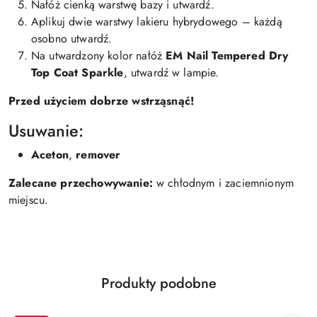
Nałóż cienką warstwę bazy i utwardź.
Aplikuj dwie warstwy lakieru hybrydowego – każdą
osobno utwardź.
Na utwardzony kolor nałóż
EM Nail Tempered Dry
Top Coat Sparkle
, utwardź w lampie.
Przed użyciem dobrze wstrząsnąć!
Usuwanie:
Aceton
,
remover
Zalecane przechowywanie:
w chłodnym i zaciemnionym
miejscu.
Produkty
Produkty podobne
Pomiń karuzelę produktów
o