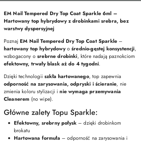
EM Nail Tempered Dry Top Coat Sparkle 6ml –
Hartowany top hybrydowy z drobinkami srebra, bez
warstwy dyspersyjnej
Poznaj
EM Nail Tempered Dry Top Coat Sparkle
–
hartowany top hybrydowy
o
średnio-gęstej konsystencji
,
wzbogacony o
srebrne drobinki
, które nadają paznokciom
efektowny, trwały blask aż do 4 tygodni
.
Dzięki technologii
szkła hartowanego
, top zapewnia
odporność na zarysowania, odpryski i ścieranie
, nie
zmienia koloru stylizacji i
nie wymaga przemywania
Cleanerem
(no wipe).
Główne zalety Topu Sparkle:
Efektowny, srebrny połysk
– dzięki drobinkom
brokatu
Hartowana formuła
– odporność na zarysowania i