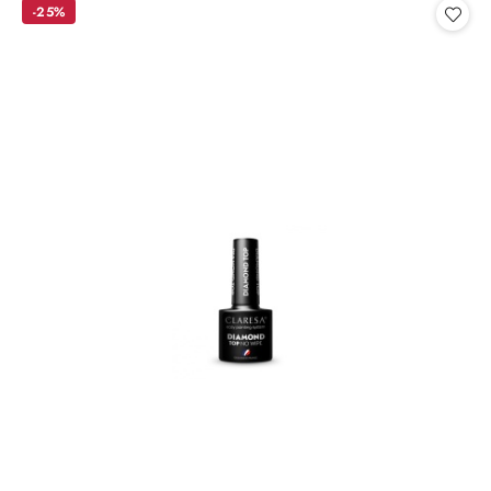
statusie:
-25%