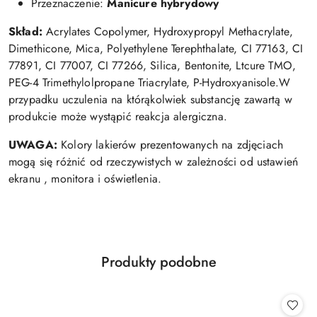
Przeznaczenie:
Manicure hybrydowy
Skład:
Acrylates Copolymer, Hydroxypropyl Methacrylate,
Dimethicone, Mica, Polyethylene Terephthalate, CI 77163, CI
77891, CI 77007, CI 77266, Silica, Bentonite, Ltcure TMO,
PEG-4 Trimethylolpropane Triacrylate, P-Hydroxyanisole.W
przypadku uczulenia na którąkolwiek substancję zawartą w
produkcie może wystąpić reakcja alergiczna.
UWAGA:
Kolory lakierów prezentowanych na zdjęciach
mogą się różnić od rzeczywistych w zależności od ustawień
ekranu , monitora i oświetlenia.
Produkty
Produkty podobne
Pomiń karuzelę produktów
o
statusie: