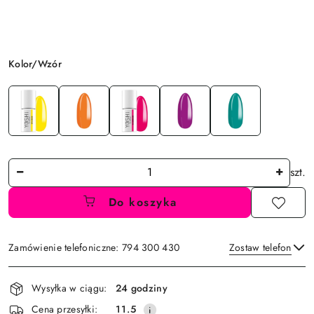
Wariant
Kolor/Wzór
Ilość
szt.
Do koszyka
Zamówienie telefoniczne: 794 300 430
Zostaw telefon
Dostępność
Wysyłka w ciągu:
24 godziny
i
Wyślij
Cena przesyłki:
11.5