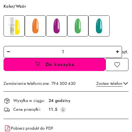
Wariant
Kolor/Wzór
Ilość
szt.
Do koszyka
Zamówienie telefoniczne: 794 300 430
Zostaw telefon
Dostępność
Wysyłka w ciągu:
24 godziny
i
Wyślij
Cena przesyłki:
11.5
dostawa
Pobierz produkt do PDF