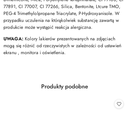
77891, CI 77007, CI 77266, Silica, Bentonite, Ltcure TMO,
PEG-4 Trimethylolpropane Triacrylate, P-Hydroxyanisole. W
przypadku uczulenia na którąkolwiek substancję zawartą w
produkcie może wystąpić reakcja alergiczna.
UWAGA:
Kolory lakierów prezentowanych na zdjęciach
mogą się różnić od rzeczywistych w zależności od ustawień
ekranu , monitora i oświetlenia.
Produkty
Produkty podobne
Pomiń karuzelę produktów
o
statusie: