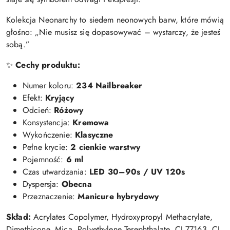
Kolekcja Neonarchy to siedem neonowych barw, które mówią
głośno: „Nie musisz się dopasowywać – wystarczy, że jesteś
sobą.”
✨
Cechy produktu:
Numer koloru:
234 Nailbreaker
Efekt:
Kryjący
Odcień:
Różowy
Konsystencja:
Kremowa
Wykończenie:
Klasyczne
Pełne krycie:
2 cienkie warstwy
Pojemność:
6 ml
Czas utwardzania:
LED 30–90s / UV 120s
Dyspersja:
Obecna
Przeznaczenie:
Manicure hybrydowy
Skład:
Acrylates Copolymer, Hydroxypropyl Methacrylate,
Dimethicone, Mica, Polyethylene Terephthalate, CI 77163, CI