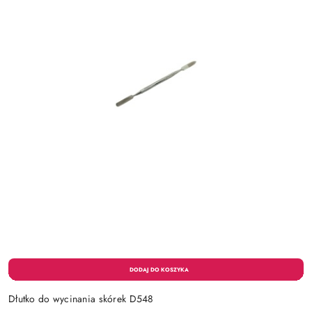
Dłutko do wycinania skórek D548