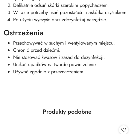
Delikatnie odsuń skórki szerokim popychaczem.
W razie potrzeby usuń pozostałości naskórka czyścikiem.
Po użyciu wyczyść oraz zdezynfekuj narzędzie.
Ostrzeżenia
Przechowywać w suchym i wentylowanym miejscu.
Chronić przed dziećmi.
Nie stosować kwasów i zasad do dezynfekcji.
Unikać upadków na twarde powierzchnie.
Używać zgodnie z przeznaczeniem.
Produkty
Produkty podobne
Pomiń karuzelę produktów
o
statusie: