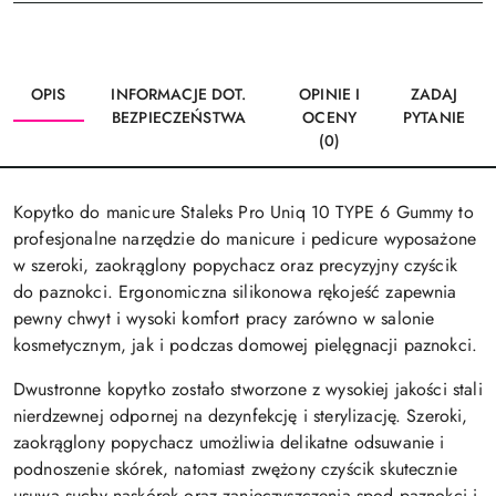
OPIS
INFORMACJE DOT.
OPINIE I
ZADAJ
BEZPIECZEŃSTWA
OCENY
PYTANIE
(0)
Kopytko do manicure Staleks Pro Uniq 10 TYPE 6 Gummy to
profesjonalne narzędzie do manicure i pedicure wyposażone
w szeroki, zaokrąglony popychacz oraz precyzyjny czyścik
do paznokci. Ergonomiczna silikonowa rękojeść zapewnia
pewny chwyt i wysoki komfort pracy zarówno w salonie
kosmetycznym, jak i podczas domowej pielęgnacji paznokci.
Dwustronne kopytko zostało stworzone z wysokiej jakości stali
nierdzewnej odpornej na dezynfekcję i sterylizację. Szeroki,
zaokrąglony popychacz umożliwia delikatne odsuwanie i
podnoszenie skórek, natomiast zwężony czyścik skutecznie
usuwa suchy naskórek oraz zanieczyszczenia spod paznokci i