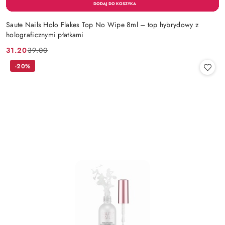
Saute Nails Holo Flakes Top No Wipe 8ml – top hybrydowy z
holograficznymi płatkami
31.20
39.00
Cena
Cena
promocyjna:
przed
-20%
promocją: