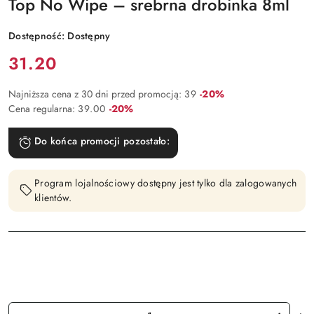
Top No Wipe – srebrna drobinka 8ml
Dostępność:
Dostępny
Cena:
31.20
Rabat:
Najniższa cena z 30 dni przed promocją:
39
-20%
Rabat:
Cena regularna:
39.00
-20%
Do końca promocji pozostało:
Program lojalnościowy dostępny jest tylko dla zalogowanych
klientów.
Ilość