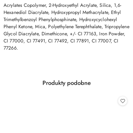
Acrylates Copolymer, 2-Hydroxyethyl Acrylate, Silica, 1,6-
Hexanediol Diacrylate, Hydroxypropyl Methacrylate, Ethyl
Trimethylbenzoyl Phenylphosphinate, Hydroxycyclohexyl
Phenyl Ketone, Mica, Polyethylene Terephthalate, Tripropylene
Glycol Diacrylate, Dimethicone, +/- CI 77163, Iron Powder,
CI 77000, CI 77491, CI 77492, CI 77891, CI 77007, CI
77266.
Produkty
Produkty podobne
Pomiń karuzelę produktów
o
statusie: