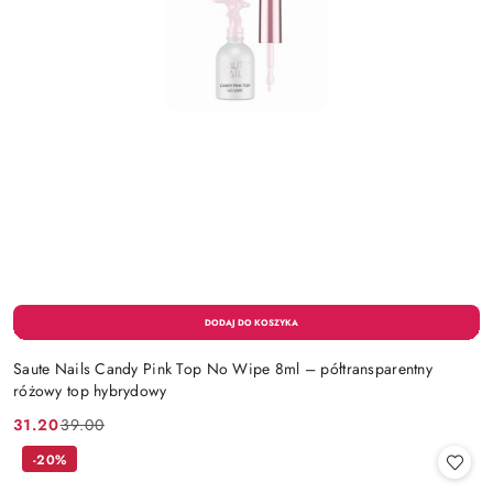
Saute Nails Candy Pink Top No Wipe 8ml – półtransparentny
różowy top hybrydowy
31.20
39.00
Cena
Cena
promocyjna:
przed
-20%
promocją: