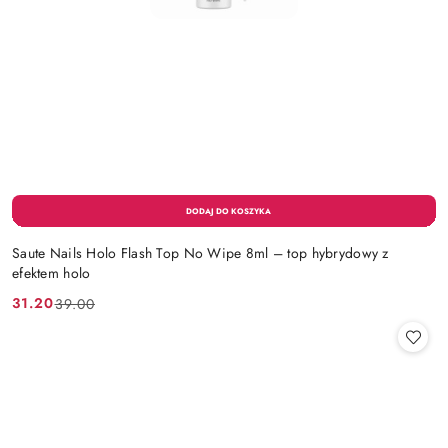
Saute Nails Holo Flash Top No Wipe 8ml – top hybrydowy z
efektem holo
31.20
39.00
Cena
Cena
promocyjna:
przed
promocją: