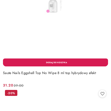
Saute Nails Eggshell Top No Wipe 8 ml top hybrydowy efekt
31.20
39.00
Cena
Cena
promocyjna:
przed
-20%
promocją: