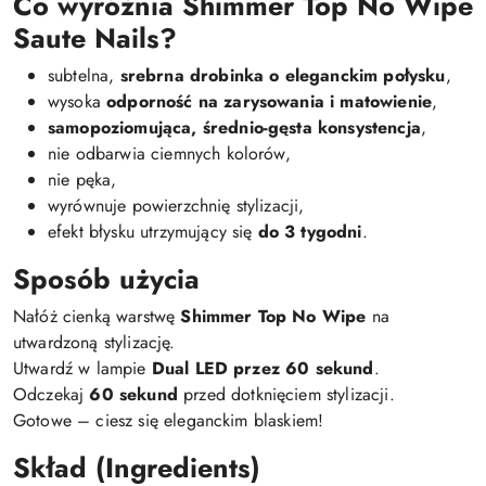
Co wyróżnia Shimmer Top No Wipe
Saute Nails?
subtelna,
srebrna drobinka o eleganckim połysku
,
wysoka
odporność na zarysowania i matowienie
,
samopoziomująca, średnio-gęsta konsystencja
,
nie odbarwia ciemnych kolorów,
nie pęka,
wyrównuje powierzchnię stylizacji,
efekt błysku utrzymujący się
do 3 tygodni
.
Sposób użycia
Nałóż cienką warstwę
Shimmer Top No Wipe
na
utwardzoną stylizację.
Utwardź w lampie
Dual LED przez 60 sekund
.
Odczekaj
60 sekund
przed dotknięciem stylizacji.
Gotowe – ciesz się eleganckim blaskiem!
Skład (Ingredients)