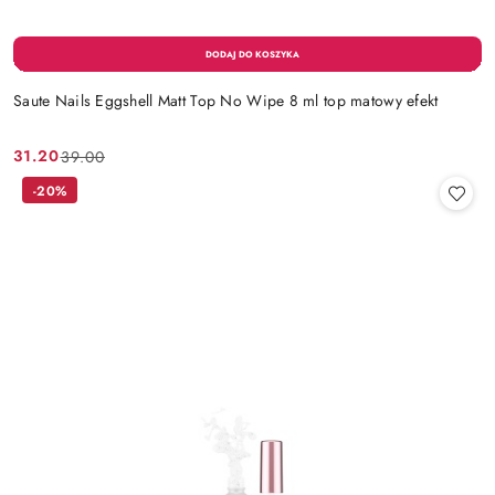
Saute Nails Eggshell Matt Top No Wipe 8 ml top matowy efekt
31.20
39.00
Cena
Cena
promocyjna:
przed
-20%
promocją: