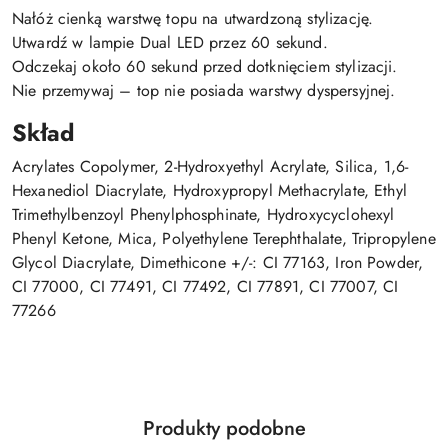
Nałóż cienką warstwę topu na utwardzoną stylizację.
Utwardź w lampie Dual LED przez 60 sekund.
Odczekaj około 60 sekund przed dotknięciem stylizacji.
Nie przemywaj – top nie posiada warstwy dyspersyjnej.
Skład
Acrylates Copolymer, 2-Hydroxyethyl Acrylate, Silica, 1,6-
Hexanediol Diacrylate, Hydroxypropyl Methacrylate, Ethyl
Trimethylbenzoyl Phenylphosphinate, Hydroxycyclohexyl
Phenyl Ketone, Mica, Polyethylene Terephthalate, Tripropylene
Glycol Diacrylate, Dimethicone +/-: CI 77163, Iron Powder,
CI 77000, CI 77491, CI 77492, CI 77891, CI 77007, CI
77266
Produkty
Produkty podobne
Pomiń karuzelę produktów