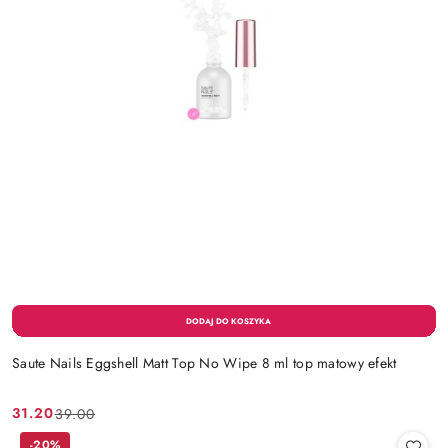
Saute Nails Eggshell Matt Top No Wipe 8 ml top matowy efekt
31.20
39.00
Cena
Cena
promocyjna:
przed
-20%