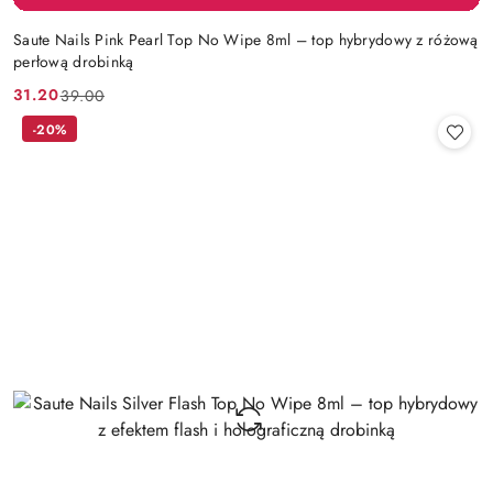
Saute Nails Pink Pearl Top No Wipe 8ml – top hybrydowy z różową
perłową drobinką
31.20
39.00
Cena
Cena
promocyjna:
przed
-20%
promocją: