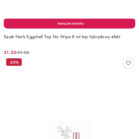
Saute Nails Eggshell Top No Wipe 8 ml top hybrydowy efekt
31.20
39.00
Cena
Cena
promocyjna:
przed
-20%
promocją: