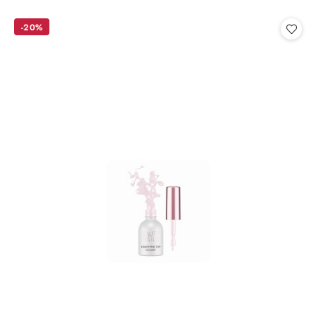
o
statusie:
-20%