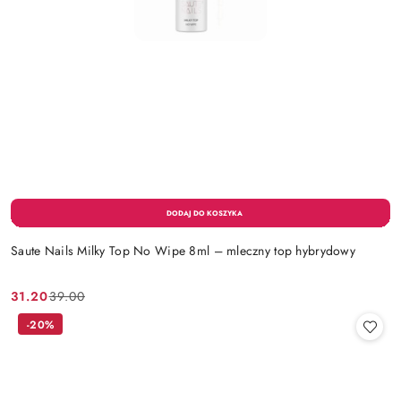
Saute Nails Milky Top No Wipe 8ml – mleczny top hybrydowy
31.20
39.00
Cena
Cena
promocyjna:
przed
-20%
promocją: