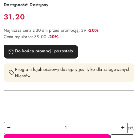
Dostępność:
Dostępny
Cena:
31.20
Rabat:
Najniższa cena z 30 dni przed promocją:
39
-20%
Rabat:
Cena regularna:
39.00
-20%
Do końca promocji pozostało:
Program lojalnościowy dostępny jest tylko dla zalogowanych
klientów.
Ilość
szt.