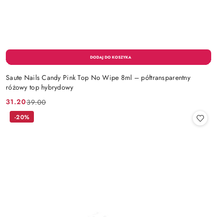
Saute Nails Candy Pink Top No Wipe 8ml – półtransparentny
różowy top hybrydowy
31.20
39.00
Cena
Cena
promocyjna:
przed
-20%
promocją: