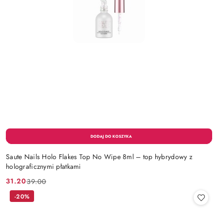
Saute Nails Holo Flakes Top No Wipe 8ml – top hybrydowy z
holograficznymi płatkami
31.20
39.00
Cena
Cena
promocyjna:
przed
-20%
promocją: