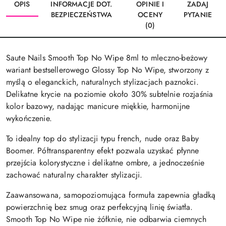
OPIS
INFORMACJE DOT.
OPINIE I
ZADAJ
BEZPIECZEŃSTWA
OCENY
PYTANIE
(0)
Saute Nails Smooth Top No Wipe 8ml to mleczno-beżowy
wariant bestsellerowego Glossy Top No Wipe, stworzony z
myślą o eleganckich, naturalnych stylizacjach paznokci.
Delikatne krycie na poziomie około 30% subtelnie rozjaśnia
kolor bazowy, nadając manicure miękkie, harmonijne
wykończenie.
To idealny top do stylizacji typu french, nude oraz Baby
Boomer. Półtransparentny efekt pozwala uzyskać płynne
przejścia kolorystyczne i delikatne ombre, a jednocześnie
zachować naturalny charakter stylizacji.
Zaawansowana, samopoziomująca formuła zapewnia gładką
powierzchnię bez smug oraz perfekcyjną linię światła.
Smooth Top No Wipe nie żółknie, nie odbarwia ciemnych