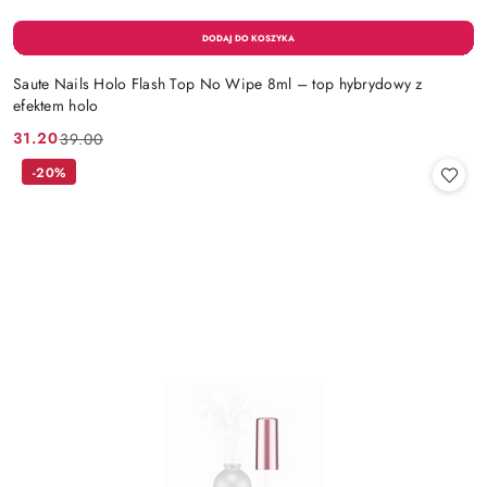
Saute Nails Holo Flash Top No Wipe 8ml – top hybrydowy z
efektem holo
31.20
39.00
Cena
Cena
promocyjna:
przed
-20%
promocją: