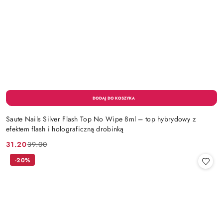
Saute Nails Silver Flash Top No Wipe 8ml – top hybrydowy z
efektem flash i holograficzną drobinką
31.20
39.00
Cena
Cena
promocyjna:
przed
-20%
promocją: