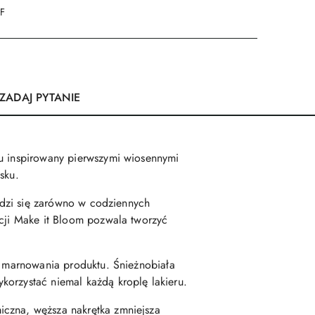
DF
ZADAJ PYTANIE
żu inspirowany pierwszymi wiosennymi
sku.
awdzi się zarówno w codziennych
kcji Make it Bloom pozwala tworzyć
ez marnowania produktu. Śnieżnobiała
korzystać niemal każdą kroplę lakieru.
iczna, węższa nakrętka zmniejsza