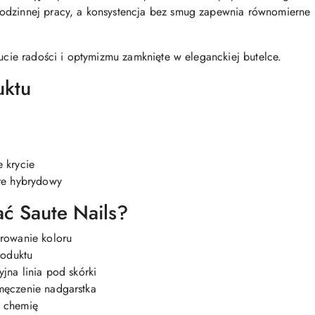
odzinnej pracy, a konsystencja bez smug zapewnia równomierne k
zucie radości i optymizmu zamknięte w eleganckiej butelce.
uktu
 krycie
ure hybrydowy
ć Saute Nails?
orowanie koloru
roduktu
jna linia pod skórki
męczenie nadgarstka
a chemię