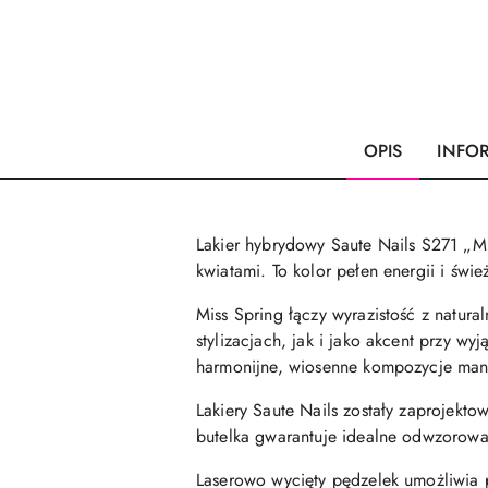
OPIS
INFO
Lakier hybrydowy Saute Nails S271 „Mi
kwiatami. To kolor pełen energii i śwież
Miss Spring łączy wyrazistość z natura
stylizacjach, jak i jako akcent przy 
harmonijne, wiosenne kompozycje man
Lakiery Saute Nails zostały zaprojekt
butelka gwarantuje idealne odwzorowan
Laserowo wycięty pędzelek umożliwia 