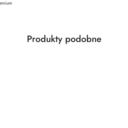
remium
Produkty
Produkty podobne
o
statusie: