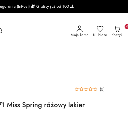
 dnia (InPost) 🎁 Gratisy już od 100 zł.
Moje konto
Ulubione
Koszyk
(0)
71 Miss Spring różowy lakier