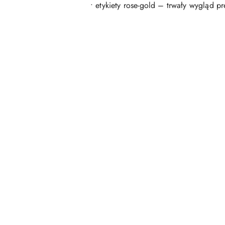
• etykiety rose-gold – trwały wygląd p
Pomiń karuzelę produktów