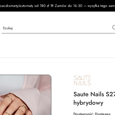
czkomaty/automaty od 180 zł 🎯 Zamów do 16:30 — wysyłka tego samego
NAZWA
PRODUCENTA:
SAUTE
NAILS
Saute Nails S2
hybrydowy
Dostępność:
Dostępny