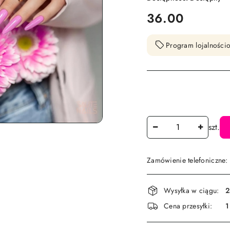
cena:
36.00
Program lojalnościo
Ilość
szt.
Zamówienie telefoniczne
Dostępność
Wysyłka w ciągu:
2
i
Cena przesyłki:
1
dostawa