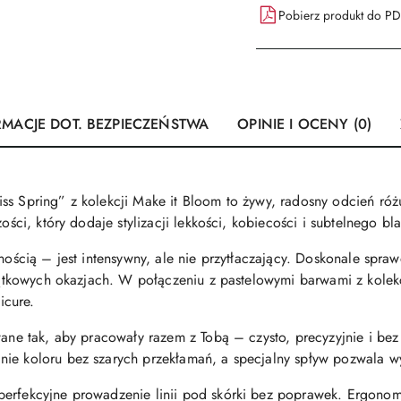
Pobierz produkt do P
RMACJE DOT. BEZPIECZEŃSTWA
OPINIE I OCENY (0)
ss Spring” z kolekcji Make it Bloom to żywy, radosny odcień ró
ości, który dodaje stylizacji lekkości, kobiecości i subtelnego bla
lnością – jest intensywny, ale nie przytłaczający. Doskonale spr
wyjątkowych okazjach. W połączeniu z pastelowymi barwami z kole
icure.
owane tak, aby pracowały razem z Tobą – czysto, precyzyjnie i b
ie koloru bez szarych przekłamań, a specjalny spływ pozwala wy
perfekcyjne prowadzenie linii pod skórki bez poprawek. Ergonom