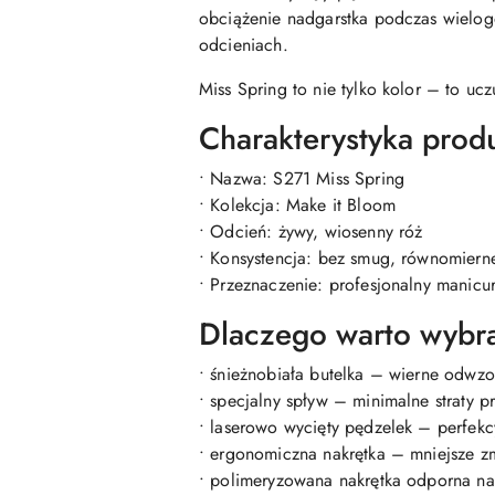
obciążenie nadgarstka podczas wielog
odcieniach.
Miss Spring to nie tylko kolor – to uc
Charakterystyka prod
• Nazwa: S271 Miss Spring
• Kolekcja: Make it Bloom
• Odcień: żywy, wiosenny róż
• Konsystencja: bez smug, równomierne
• Przeznaczenie: profesjonalny manic
Dlaczego warto wybra
• śnieżnobiała butelka – wierne odwz
• specjalny spływ – minimalne straty p
• laserowo wycięty pędzelek – perfekcy
• ergonomiczna nakrętka – mniejsze z
• polimeryzowana nakrętka odporna n