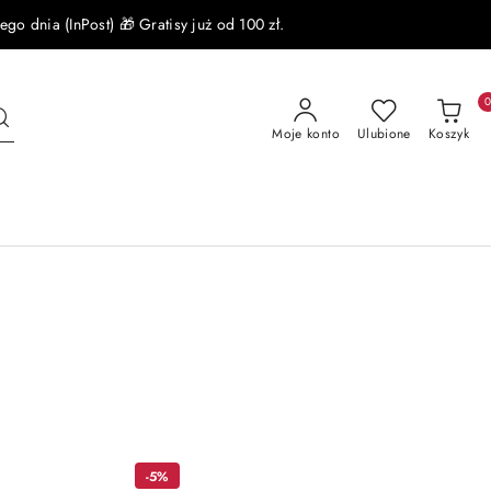
 dnia (InPost) 🎁 Gratisy już od 100 zł.
Moje konto
Ulubione
Koszyk
-5%