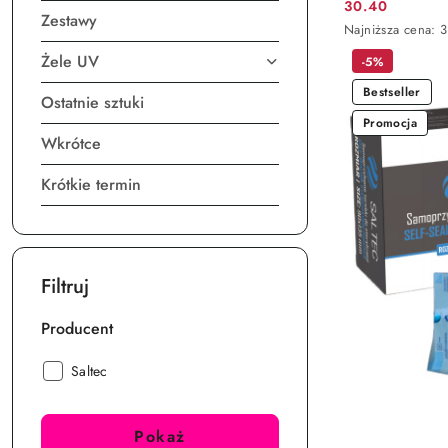
30.40
Cena
Zestawy
Najniższa
Najniższa cena:
promocyjna:
cena
Żele UV
-5%
z
30
Bestseller
dni
Ostatnie sztuki
przed
Promocja
obniżką
Wkrótce
Krótkie termin
Filtruj
Producent
Producent:
Saltec
Pokaż