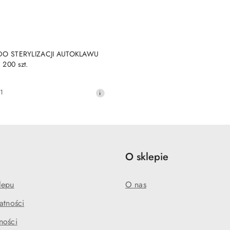
DO KOSZYKA
 DO STERYLIZACJI AUTOKLAWU
 200 szt.
1
e
O sklepie
lepu
O nas
atności
ności