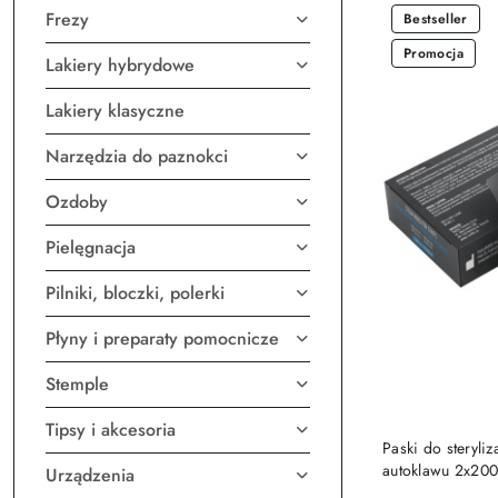
Frezy
Bestseller
Promocja
Lakiery hybrydowe
Lakiery klasyczne
Narzędzia do paznokci
Ozdoby
Pielęgnacja
Pilniki, bloczki, polerki
Płyny i preparaty pomocnicze
Stemple
Tipsy i akcesoria
Paski do steryliz
autoklawu 2x200 
Urządzenia