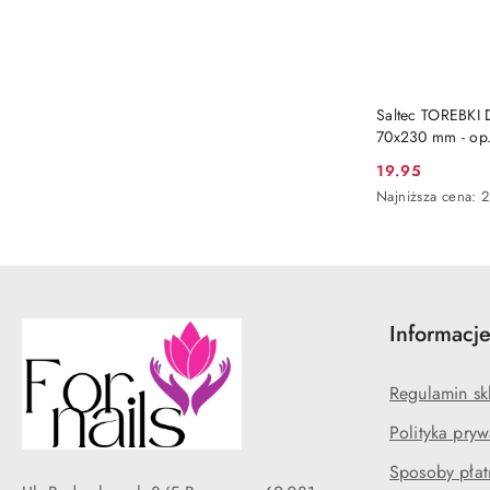
Saltec TOREBKI
70x230 mm - op.
19.95
Cena
Najniższa
Najniższa cena:
2
promocyjna:
cena
z
30
dni
przed
obniżką
Informacj
Regulamin sk
Polityka pryw
Sposoby płat