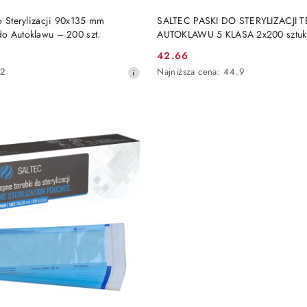
DO KOSZYKA
DO KOSZYKA
o Sterylizacji 90x135 mm
SALTEC PASKI DO STERYLIZACJI 
o Autoklawu – 200 szt.
AUTOKLAWU 5 KLASA 2x200 sztuk
42.66
Cena
Najniższa
22
Najniższa cena:
44.9
promocyjna:
cena
z
30
dni
przed
obniżką