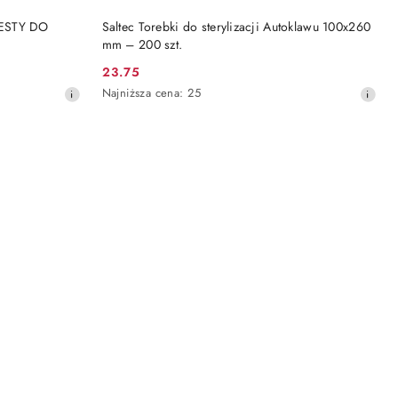
DO KOSZYKA
TESTY DO
Saltec Torebki do sterylizacji Autoklawu 100x260
mm – 200 szt.
23.75
Cena
Najniższa
Najniższa cena:
25
promocyjna:
cena
z
30
dni
przed
obniżką