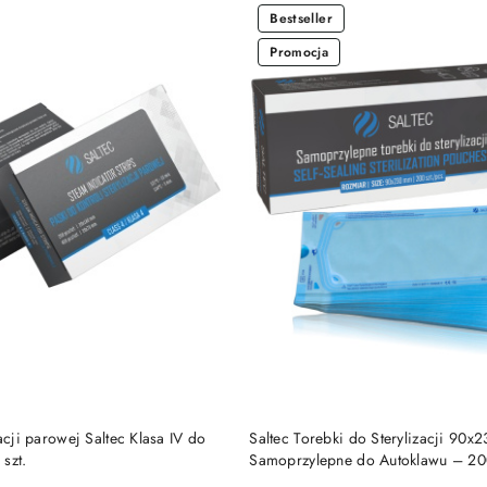
Bestseller
Promocja
DO KOSZYKA
DO KOSZYKA
acji parowej Saltec Klasa IV do
Saltec Torebki do Sterylizacji 90
szt.
Samoprzylepne do Autoklawu – 200