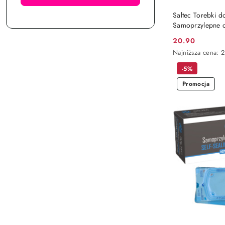
Saltec Torebki d
Samoprzylepne d
20.90
Cena
Najniższa
Najniższa cena:
promocyjna:
cena
-5%
z
30
Promocja
dni
przed
obniżką