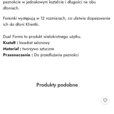
paznokcie w jednakowym kształcie i długości na obu
dłoniach.
Foremki występują w 12 rozmiarach, co ułatwia dopasowanie
ich do dłoni Klientki.
Dual Forms to produkt wielokrotnego użytku.
Kształt :
kwadrat salonowy
Materiał :
tworzywo sztuczne
Przeznaczenie :
Do przedłużania paznokci
Produkty
Produkty podobne
Pomiń karuzelę produktów
o
statusie: