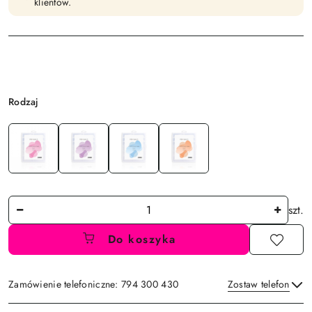
klientów.
Wariant
Rodzaj
Ilość
szt.
Do koszyka
Zamówienie telefoniczne: 794 300 430
Zostaw telefon