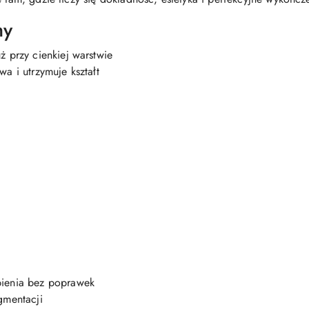
hy
ż przy cienkiej warstwie
a i utrzymuje kształt
bienia bez poprawek
gmentacji