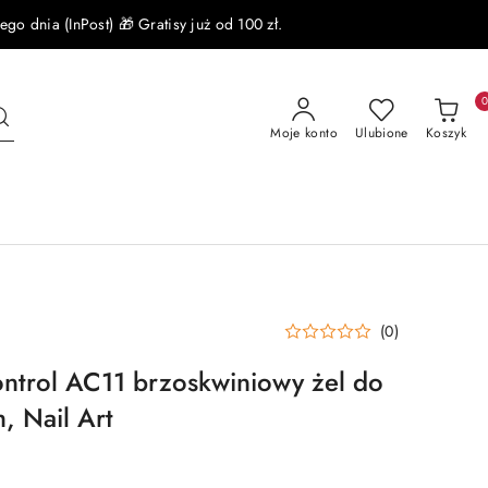
 dnia (InPost) 🎁 Gratisy już od 100 zł.
Moje konto
Ulubione
Koszyk
(0)
ontrol AC11 brzoskwiniowy żel do
, Nail Art