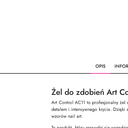
OPIS
INFO
Żel do zdobień Art C
Art Control AC11 to profesjonalny żel d
detalem i intensywnego krycia. Dzięki
wzorów nail art.
To produkt, który sprawdzi się wszędzie