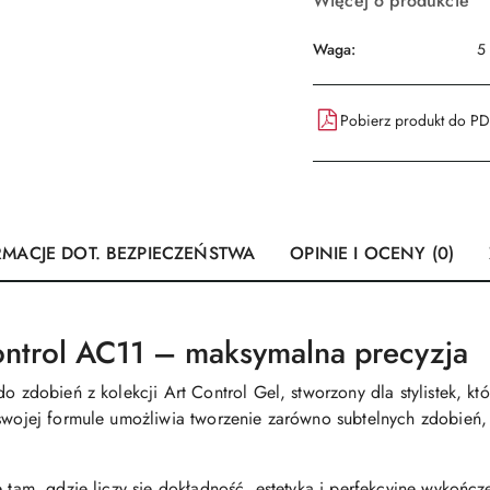
Więcej o produkcie
Waga:
5
Pobierz produkt do P
RMACJE DOT. BEZPIECZEŃSTWA
OPINIE I OCENY (0)
ontrol AC11 – maksymalna precyzja
o zdobień z kolekcji Art Control Gel, stworzony dla stylistek, kt
 swojej formule umożliwia tworzenie zarówno subtelnych zdobień,
 tam, gdzie liczy się dokładność, estetyka i perfekcyjne wykończen