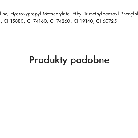
ine, Hydroxypropyl Methacrylate, Ethyl Trimethylbenzoyl Phenyl
0, CI 15880, CI 74160, CI 74260, CI 19140, CI 60725
Produkty
Produkty podobne
o
statusie: