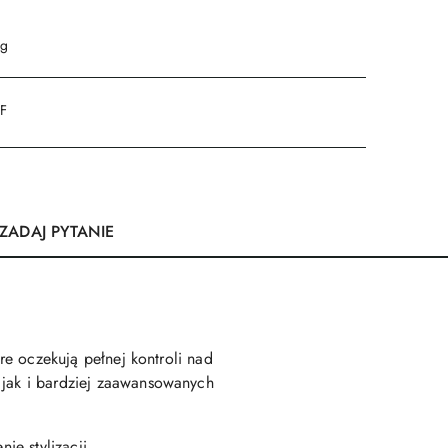
 g
DF
ZADAJ PYTANIE
óre oczekują pełnej kontroli nad
 jak i bardziej zaawansowanych
ie stylizacji.