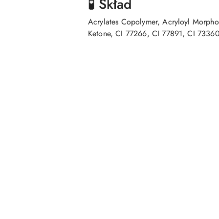
🧪 Skład
Acrylates Copolymer, Acryloyl Morphol
Ketone, CI 77266, CI 77891, CI 7336
Pomiń karuzelę produktów