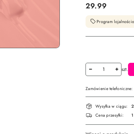
cena:
29.99
Program lojalnościo
Ilość
szt.
Zamówienie telefoniczne
Dostępność
Wysyłka w ciągu:
2
i
Cena przesyłki:
1
dostawa