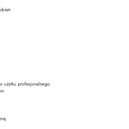
dobień
o użytku profesjonalnego
em
zną