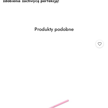
zdobienia zachwycą perfekcją!
Produkty
Produkty podobne
Pomiń karuzelę produktów
o
statusie: