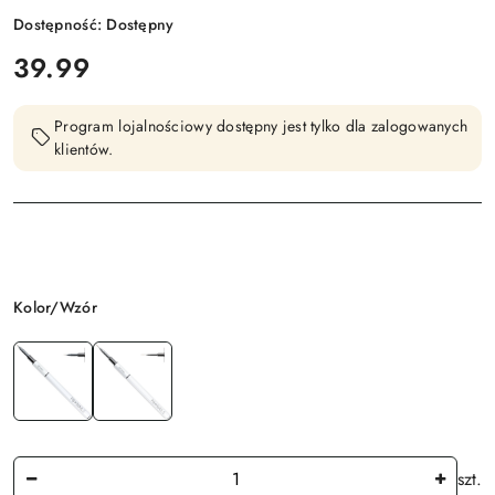
Dostępność:
Dostępny
cena:
39.99
Program lojalnościowy dostępny jest tylko dla zalogowanych
klientów.
Wariant
Kolor/Wzór
Ilość
szt.