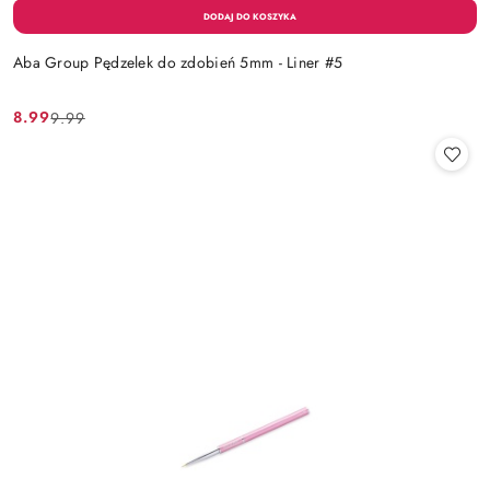
Aba Group Pędzelek do zdobień 5mm - Liner #5
8.99
9.99
Cena
Cena
promocyjna:
przed
promocją: