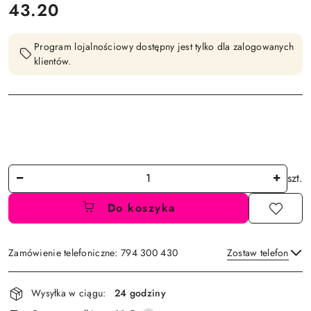
cena:
43.20
Program lojalnościowy dostępny jest tylko dla zalogowanych
klientów.
Ilość
szt.
Do koszyka
Zamówienie telefoniczne: 794 300 430
Zostaw telefon
Dostępność
Wysyłka w ciągu:
24 godziny
i