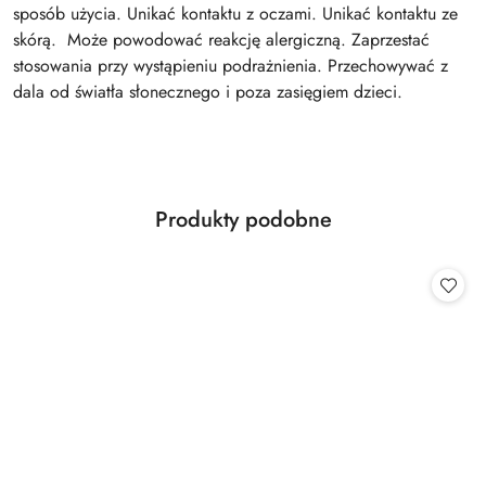
sposób użycia. Unikać kontaktu z oczami. Unikać kontaktu ze
skórą. Może powodować reakcję alergiczną. Zaprzestać
stosowania przy wystąpieniu podrażnienia. Przechowywać z
dala od światła słonecznego i poza zasięgiem dzieci.
Produkty
Produkty podobne
Pomiń karuzelę produktów
o
statusie: