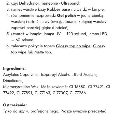
użyj
Dehydrator
; następnie -
Ultrabond
;
nanieś warstwę bazy
Rubber base
i utwardź w lampie;
równomiernie rozprowadź
Gel polish
w jedną cienką
warstwę i ostrożnie wyrównaj; dodanie kolejnej warstwy
zapewni bardziej głęboki odcień;
utwardź w lampie: lampa UV – 120 sekund, lampa LED
– 60 sekund;
zalecamy pokrycie topem
Glossy top no wipe
,
Glossy
top wipe
lub
Matte top
.
Ingredients:
Acrylates Copolymer, Isopropyl Alcohol, Butyl Acetate,
Dimeticone,
Microcrystalline Wax. Może zawierać: CI 15880, CI 77491, CI
77492, CI 77891, CI 77163, CI77007, CI 77266
Ostrzeżenie:
Tylko do użytku profesjonalnego. Proszę uważnie przeczytać