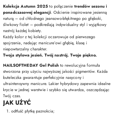
Kolekcja Autumn 2025
to połączenie
trendów sezonu i
ponadczasowej elegancji
. Odcienie inspirowane jesienną
naturą – od chłodnego jeansowo-błękitnego po głęboki,
śliwkowy fiolet – podkreślają indywidualny styl i wyjątkowy
nastrój każdej kobiety.
Każdy kolor z tej kolekcji oczarowuje od pierwszego
spojrzenia, nadając manicure’owi głębię, klasę i
niepowtarzalny charakter.
Twoja stylowa jesień. Twój nastrój. Twoje piękno.
NAILSOFTHEDAY Gel Polish
to rewolucyjna formuła
stworzona przy użyciu najwyższej jakości pigmentów. Każda
buteleczka gwarantuje perfekcyjnie nasycony i
ultraintensywny manicure. Lakier hybrydowy zapewnia idealne
krycie w jednej warstwie i szybko się utwardza, oszczędzając
Twój czas.
JAK UŻYĆ
odtłuść płytkę paznokcia;