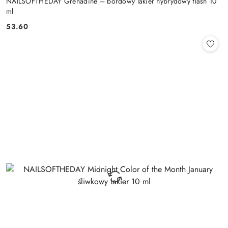
NAILSOFTHEDAY Grenadine – bordowy lakier hybrydowy flash 10
ml
53.60
Cena: