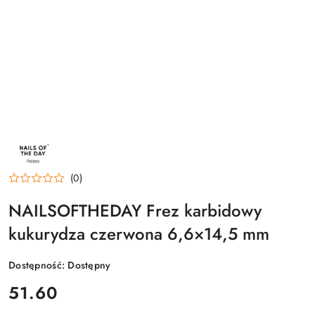
NAZWA
PRODUCENTA:
NAILSOFTHEDAY
(0)
NAILSOFTHEDAY Frez karbidowy
kukurydza czerwona 6,6×14,5 mm
Dostępność:
Dostępny
cena:
51.60