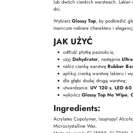
lub dwóch cienkich warstwach. Lakier 
dni.
Wybierz
Glossy Top
, by podkreślić g
manicure nabiera charakteru i elegancj
JAK UŻYĆ
odtłuść płytkę paznokcia;
użyj
Dehydrator
, następnie
Ultr
nałóż cienką warstwę
Rubber Ba
aplikuj cienką warstwę lakieru i 
dla głębi dodaj drugą warstwę;
utwardzanie:
UV 120 s
,
LED 60 
wykończ
Glossy Top No Wipe
,
G
Ingredients:
Acrylates Copolymer, Isopropyl Alcoho
Microcrystalline Wax.