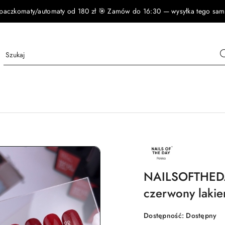
czkomaty/automaty od 180 zł 🎯 Zamów do 16:30 — wysyłka tego samego
NAZWA
PRODUCENTA:
NAILSOFTHEDAY
NAILSOFTHEDAY
czerwony lakie
Dostępność:
Dostępny