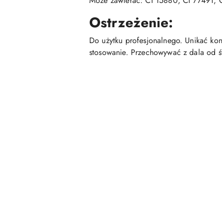
Może zawierać: CI 15880, CI 77491, C
Ostrzeżenie:
Do użytku profesjonalnego. Unikać ko
stosowanie. Przechowywać z dala od św
Pomiń karuzelę produktów