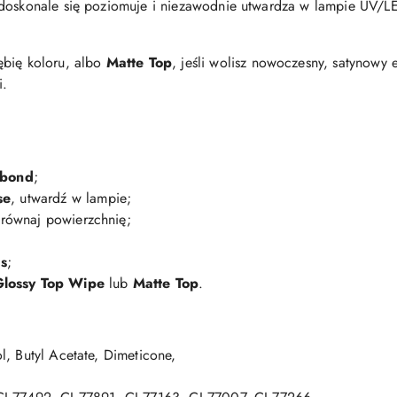
doskonale się poziomuje i niezawodnie utwardza w lampie UV/LED
łębię koloru, albo
Matte Top
, jeśli wolisz nowoczesny, satynowy 
i.
abond
;
se
, utwardź w lampie;
wyrównaj powierzchnię;
s
;
lossy Top Wipe
lub
Matte Top
.
l, Butyl Acetate, Dimeticone,