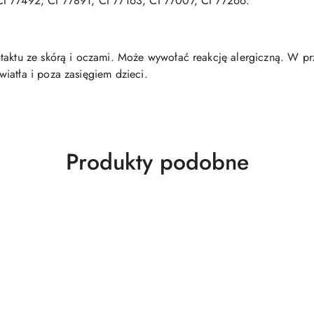
I 77492, CI 77891, CI 77163, CI 77007, CI 77266.
ntaktu ze skórą i oczami. Może wywołać reakcję alergiczną. W p
iatła i poza zasięgiem dzieci.
Produkty
Produkty podobne
o
statusie: