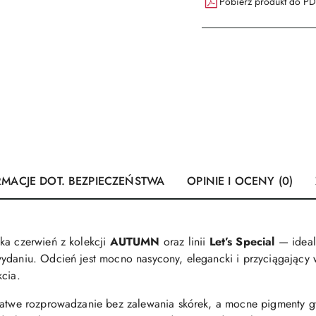
Pobierz produkt do P
RMACJE DOT. BEZPIECZEŃSTWA
OPINIE I OCENY (0)
ka czerwień z kolekcji
AUTUMN
oraz linii
Let’s Special
— ideal
wydaniu. Odcień jest mocno nasycony, elegancki i przyciągający
kcia.
łatwe rozprowadzanie bez zalewania skórek, a mocne pigmenty gw