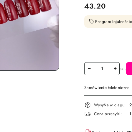
cena:
43.20
Program lojalnościo
Ilość
szt.
Zamówienie telefoniczne
Dostępność
Wysyłka w ciągu:
2
i
Cena przesyłki:
1
dostawa