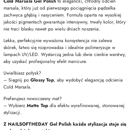
Cold Marsala Gel Polish
to elegancki, chłodny odcień
marsala, który już od pierwszego pociągnięcia pędzelka
zachwyca głębią i nasyceniem. Formuła oparta na wysokiej
jakości pigmentach gwarantuje intensywny, trwały kolor, który
nie traci blasku nawet po wielu dniach noszenia.
Lekka, perfekcyjnie wyważona konsystencja nie zalewa
skórek, łatwo się rozprowadza i idealnie polimeryzuje w
lampach UV/LED. Wystarczą jedna lub dwie cienkie warstwy,
aby uzyskać profesjonalny efekt manicure.
Uwielbiasz połysk?
– Sięgnij po
Glossy Top
, aby wydobyć elegancję odcienia
Cold Marsala.
Preferujesz nowoczesny mat?
– Wybierz
Matte Top
dla efektu wyrafinowanej, stonowanej
stylizacji.
Z NAILSOFTHEDAY Gel Polish każda stylizacja staje się