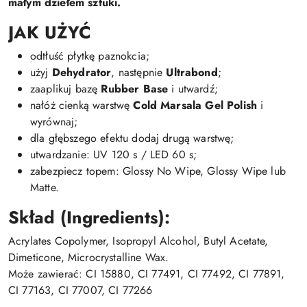
małym dziełem sztuki.
JAK UŻYĆ
odtłuść płytkę paznokcia;
użyj
Dehydrator
, następnie
Ultrabond
;
zaaplikuj bazę
Rubber Base
i utwardź;
nałóż cienką warstwę
Cold Marsala Gel Polish
i
wyrównaj;
dla głębszego efektu dodaj drugą warstwę;
utwardzanie: UV 120 s / LED 60 s;
zabezpiecz topem: Glossy No Wipe, Glossy Wipe lub
Matte.
Skład (Ingredients):
Acrylates Copolymer, Isopropyl Alcohol, Butyl Acetate,
Dimeticone, Microcrystalline Wax.
Może zawierać: CI 15880, CI 77491, CI 77492, CI 77891,
CI 77163, CI 77007, CI 77266