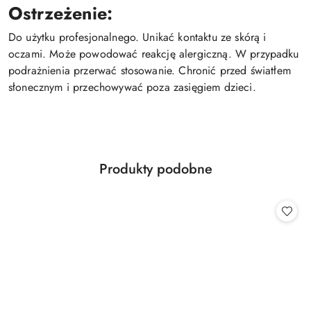
Ostrzeżenie:
Do użytku profesjonalnego. Unikać kontaktu ze skórą i
oczami. Może powodować reakcję alergiczną. W przypadku
podrażnienia przerwać stosowanie. Chronić przed światłem
słonecznym i przechowywać poza zasięgiem dzieci.
Produkty
Produkty podobne
Pomiń karuzelę produktów
o
statusie: