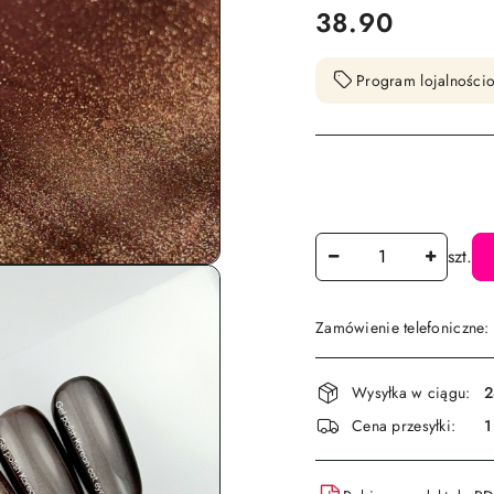
cena:
38.90
Program lojalnościo
Ilość
szt.
Zamówienie telefoniczne
Dostępność
Wysyłka w ciągu:
2
i
Cena przesyłki:
1
dostawa