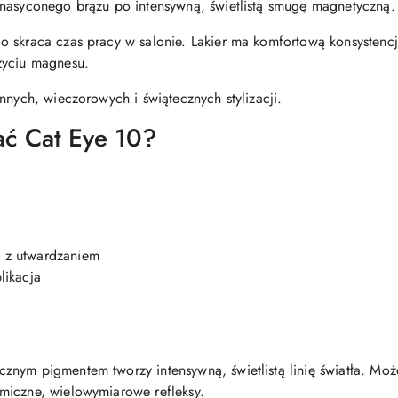
 nasyconego brązu po intensywną, świetlistą smugę magnetyczną.
 skraca czas pracy w salonie. Lakier ma komfortową konsystencj
życiu magnesu.
nnych, wieczorowych i świątecznych stylizacji.
ać Cat Eye 10?
 z utwardzaniem
likacja
nym pigmentem tworzy intensywną, świetlistą linię światła. Może
miczne, wielowymiarowe refleksy.