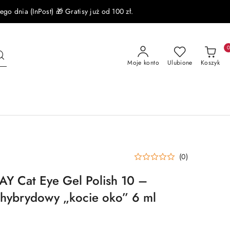
 dnia (InPost) 🎁 Gratisy już od 100 zł.
Moje konto
Ulubione
Koszyk
(0)
 Cat Eye Gel Polish 10 –
 hybrydowy „kocie oko” 6 ml