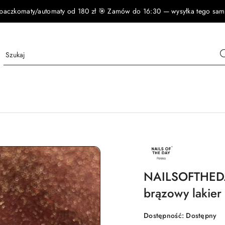
czkomaty/automaty od 180 zł 🎯 Zamów do 16:30 — wysyłka tego samego
NAZWA
PRODUCENTA:
NAILSOFTHEDAY
NAILSOFTHEDAY
brązowy lakier
Dostępność:
Dostępny