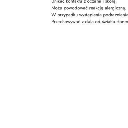
Unikać kontaktu z oczami i skórą.
Może powodować reakcję alergiczną.
W przypadku wystąpienia podrażnienia
Przechowywać z dala od światła słone
Pomiń karuzelę produktów