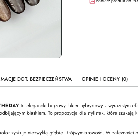
Pobierz produkt do P
RMACJE DOT. BEZPIECZEŃSTWA
OPINIE I OCENY (0)
THEDAY
to elegancki brązowy lakier hybrydowy z wyrazistym ef
odbijającym blaskiem. To propozycja dla stylistek, które szukają
olor zyskuje niezwykłą głębię i trójwymiarowość. W zależności od