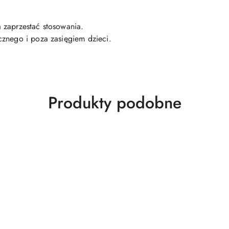
 zaprzestać stosowania.
cznego i poza zasięgiem dzieci.
Produkty
Produkty podobne
o
statusie: