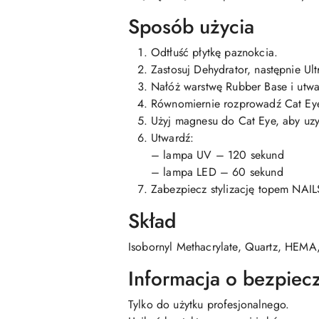
Sposób użycia
Odtłuść płytkę paznokcia.
Zastosuj Dehydrator, następnie Ul
Nałóż warstwę Rubber Base i utwa
Równomiernie rozprowadź Cat Eye
Użyj magnesu do Cat Eye, aby uzy
Utwardź:
– lampa UV – 120 sekund
– lampa LED – 60 sekund
Zabezpiecz stylizację topem NA
Skład
Isobornyl Methacrylate, Quartz, HEMA
Informacja o bezpiec
Tylko do użytku profesjonalnego.