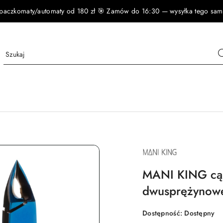
czkomaty/automaty od 180 zł 🎯 Zamów do 16:30 — wysyłka tego samego
NAZWA
PRODUCENTA:
MANI
KING
MANI KING cąż
dwusprężynow
Dostępność:
Dostępny