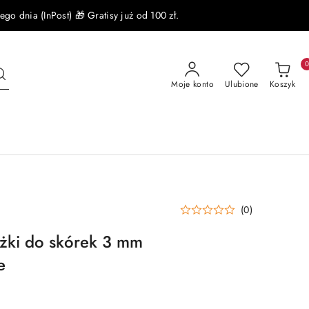
 dnia (InPost) 🎁 Gratisy już od 100 zł.
Moje konto
Ulubione
Koszyk
(0)
ki do skórek 3 mm
e