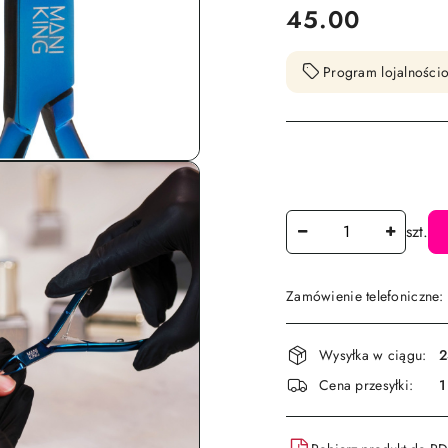
cena:
45.00
Program lojalnościo
Ilość
szt.
Zamówienie telefoniczne
Dostępność
Wysyłka w ciągu:
2
i
Cena przesyłki:
1
dostawa