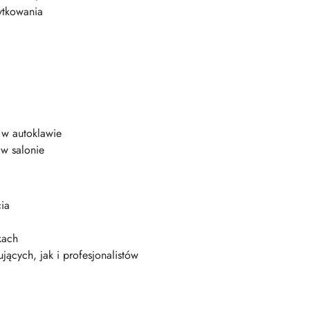
ytkowania
i w autoklawie
 w salonie
cia
kach
ących, jak i profesjonalistów