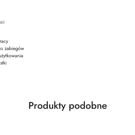
kci
racy
two zabiegów
użytkowania
stki
Produkty
Produkty podobne
o
statusie: