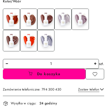
Wariant
Kolor/Wzór
Ilość
szt.
Do koszyka
Zamówienie telefoniczne: 794 300 430
Zostaw telefon
Dostępność
Wysyłka w ciągu:
24 godziny
i