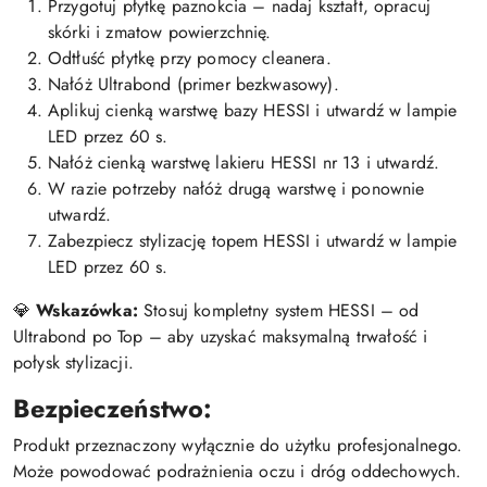
Przygotuj płytkę paznokcia – nadaj kształt, opracuj
skórki i zmatow powierzchnię.
Odtłuść płytkę przy pomocy cleanera.
Nałóż Ultrabond (primer bezkwasowy).
Aplikuj cienką warstwę bazy HESSI i utwardź w lampie
LED przez 60 s.
Nałóż cienką warstwę lakieru HESSI nr 13 i utwardź.
W razie potrzeby nałóż drugą warstwę i ponownie
utwardź.
Zabezpiecz stylizację topem HESSI i utwardź w lampie
LED przez 60 s.
💎
Wskazówka:
Stosuj kompletny system HESSI – od
Ultrabond po Top – aby uzyskać maksymalną trwałość i
połysk stylizacji.
Bezpieczeństwo:
Produkt przeznaczony wyłącznie do użytku profesjonalnego.
Może powodować podrażnienia oczu i dróg oddechowych.