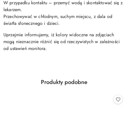
W przypadku kontaktu – przemyć wodą i skontaktować się z
lekarzem.
Przechowywać w chłodnym, suchym miejscu, z dala od
światła słonecznego i dzieci.
Uprzejmie informujemy, iż kolory widoczne na zdjęciach
mogą nieznacznie różnić się od rzeczywistych w zależności
od ustawień monitora.
Produkty
Produkty podobne
Pomiń karuzelę produktów
o
statusie: