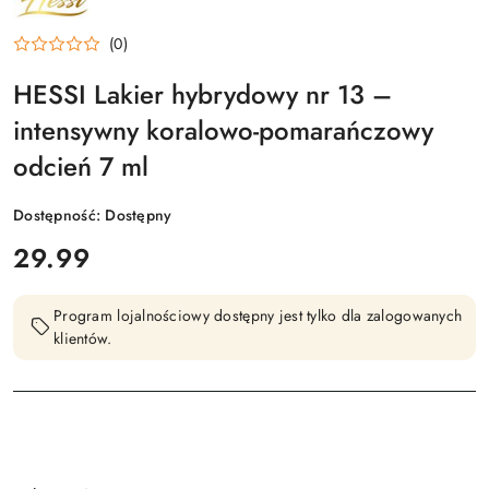
HESSI
(0)
HESSI Lakier hybrydowy nr 13 –
intensywny koralowo-pomarańczowy
odcień 7 ml
Dostępność:
Dostępny
cena:
29.99
Program lojalnościowy dostępny jest tylko dla zalogowanych
klientów.