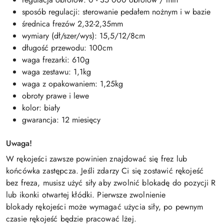
sposób regulacji: sterowanie pedałem nożnym i w bazie
średnica frezów 2,32-2,35mm
wymiary (dł/szer/wys): 15,5/12/8cm
długość przewodu: 100cm
waga frezarki: 610g
waga zestawu: 1,1kg
waga z opakowaniem: 1,25kg
obroty prawe i lewe
kolor: biały
gwarancja: 12 miesięcy
Uwaga!
W rękojeści zawsze powinien znajdować się frez lub
końcówka zastępcza. Jeśli zdarzy Ci się zostawić rękojeść
bez freza, musisz użyć siły aby zwolnić blokadę do pozycji R
lub ikonki otwartej kłódki. Pierwsze zwolnienie
blokady rękojeści może wymagać użycia siły, po pewnym
czasie rękojeść będzie pracować lżej.