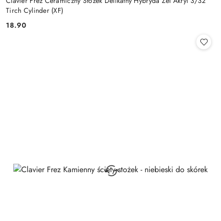
Clavier Frez Ceramiczny Stożek Delikatny Hybryda Żel Akryl 3/32
Tirch Cylinder (XF)
18.90
Cena: