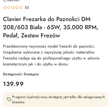
PRODUCENTA:
CLAVIER
(0)
Clavier Frezarka do Paznokci DM
208/603 Biała - 65W, 35.000 RPM,
Pedał, Zestaw Frezów
Przedstawiamy najnowszy model frezarki do paznokci.
Urządzenie wykonane z najwyższej jakości materiałów.
Frezarka nadaje się do profesjonalnego użytku w salonie
kosmetycznym jak i do użytku w domu.
Dostępność:
Dostępny
cena:
139.99
Program lojalnościowy dostępny jest tylko dla zalogowanych
klientów.