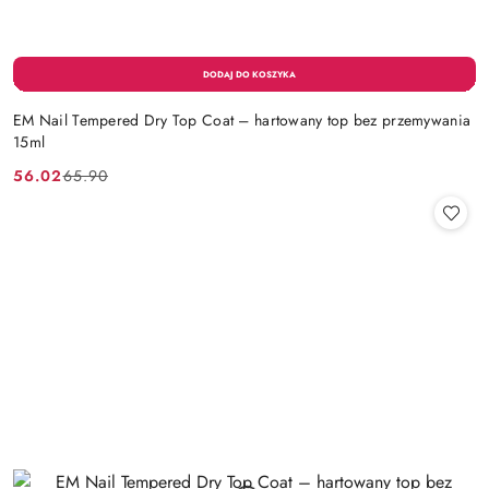
EM Nail Tempered Dry Top Coat – hartowany top bez przemywania
15ml
56.02
65.90
Cena
Cena
promocyjna:
przed
promocją: