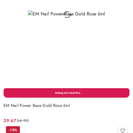
EM Nail Power Base Gold Rose 6ml
29.67
34.90
Cena
Cena
promocyjna:
przed
-15%