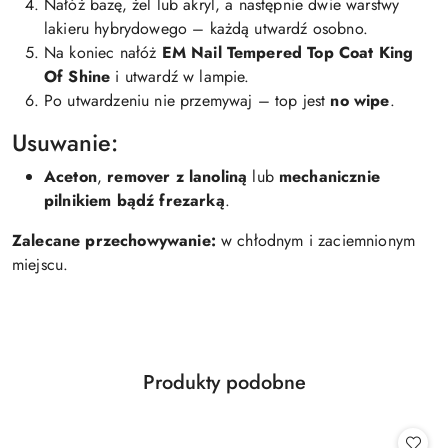
Nałóż bazę, żel lub akryl, a następnie dwie warstwy
lakieru hybrydowego – każdą utwardź osobno.
Na koniec nałóż
EM Nail Tempered Top Coat King
Of Shine
i utwardź w lampie.
Po utwardzeniu nie przemywaj – top jest
no wipe
.
Usuwanie:
Aceton
,
remover z lanoliną
lub
mechanicznie
pilnikiem bądź frezarką
.
Zalecane przechowywanie:
w chłodnym i zaciemnionym
miejscu.
Produkty
Produkty podobne
Pomiń karuzelę produktów
o
statusie: