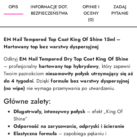
OPIS
INFORMACJE DOT.
OPINIE I
ZADAJ
BEZPIECZEŃSTWA
OCENY
PYTANIE
(0)
EM Nail Tempered Top Coat King Of Shine 15ml –
Hartowany top bez warstwy dyspersyjnej
Odkryj
EM Nail Tempered Dry Top Coat King Of Shine
– profesjonalny
hartowany top hybrydowy
, który zapewni
Twoim paznokciom
niesamowity połysk utrzymujący się aż
do 4 tygodni
. Dzięki
formule bez warstwy dyspersyjnej
(no wipe)
nie wymaga przemywania po utwardzeniu.
Główne zalety:
Długotrwały, intensywny połysk
– efekt „King Of
Shine”
Odporność na zarysowania, odpryski i ścieranie
Elastyczna formuła
– zapobiega pękaniu i