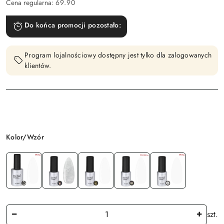
Cena regularna:
69.90
Do końca promocji pozostało:
Program lojalnościowy dostępny jest tylko dla zalogowanych
klientów.
Wariant
Kolor/Wzór
Ilość
szt.