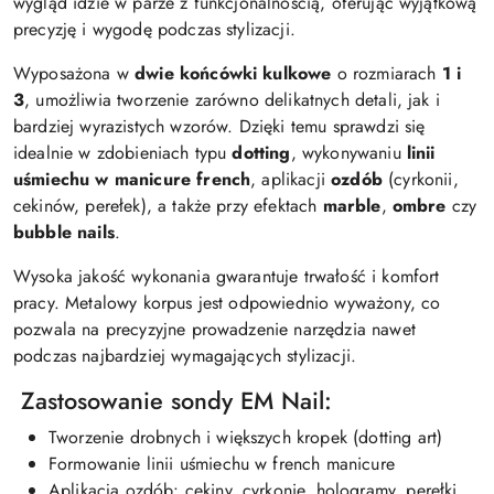
wygląd idzie w parze z funkcjonalnością, oferując wyjątkową
precyzję i wygodę podczas stylizacji.
Wyposażona w
dwie końcówki kulkowe
o rozmiarach
1 i
3
, umożliwia tworzenie zarówno delikatnych detali, jak i
bardziej wyrazistych wzorów. Dzięki temu sprawdzi się
idealnie w zdobieniach typu
dotting
, wykonywaniu
linii
uśmiechu w manicure french
, aplikacji
ozdób
(cyrkonii,
cekinów, perełek), a także przy efektach
marble
,
ombre
czy
bubble nails
.
Wysoka jakość wykonania gwarantuje trwałość i komfort
pracy. Metalowy korpus jest odpowiednio wyważony, co
pozwala na precyzyjne prowadzenie narzędzia nawet
podczas najbardziej wymagających stylizacji.
Zastosowanie sondy EM Nail:
Tworzenie drobnych i większych kropek (dotting art)
Formowanie linii uśmiechu w french manicure
Aplikacja ozdób: cekiny, cyrkonie, hologramy, perełki