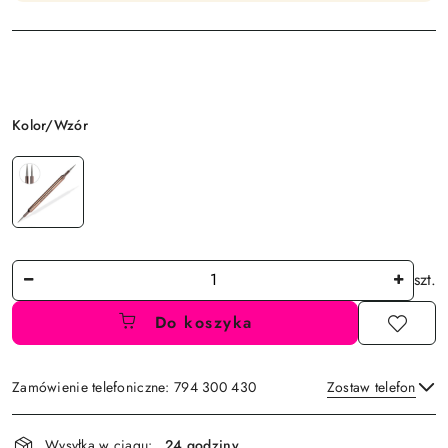
Wariant
Kolor/Wzór
Ilość
szt.
Do koszyka
Zamówienie telefoniczne: 794 300 430
Zostaw telefon
Dostępność
Wysyłka w ciągu:
24 godziny