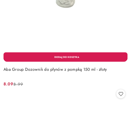
Aba Group Dozownik do płynów z pompką 150 ml - złoty
8.09
8.99
Cena
Cena
promocyjna:
przed
promocją: