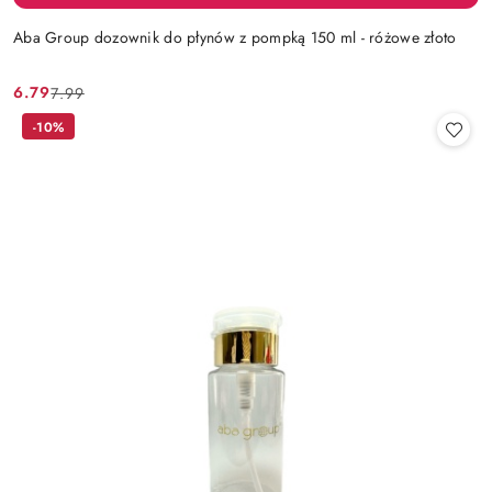
Aba Group dozownik do płynów z pompką 150 ml - różowe złoto
6.79
7.99
Cena
Cena
promocyjna:
przed
-10%
promocją: