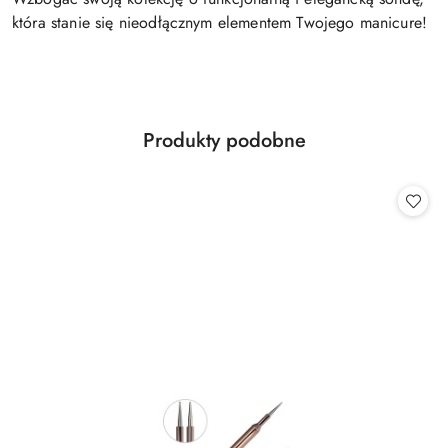
która stanie się nieodłącznym elementem Twojego manicure!
Produkty
Produkty podobne
Pomiń karuzelę produktów
o
statusie: