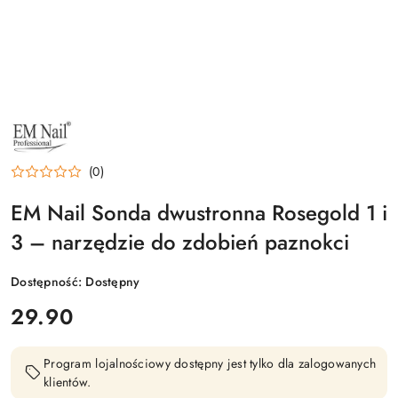
NAZWA
PRODUCENTA:
EM
NAIL
(0)
PROFESSIONAL
EM Nail Sonda dwustronna Rosegold 1 i
3 – narzędzie do zdobień paznokci
Dostępność:
Dostępny
cena:
29.90
Program lojalnościowy dostępny jest tylko dla zalogowanych
klientów.