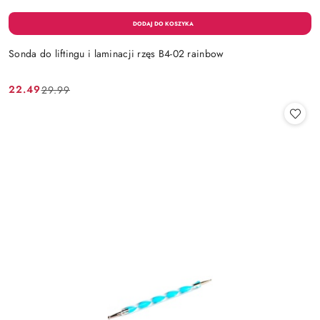
Sonda do liftingu i laminacji rzęs B4-02 rainbow
22.49
29.99
Cena
Cena
promocyjna:
przed
promocją: