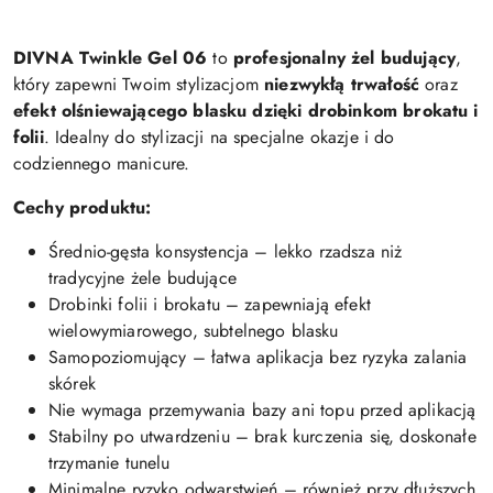
DIVNA Twinkle Gel 06
to
profesjonalny żel budujący
,
który zapewni Twoim stylizacjom
niezwykłą trwałość
oraz
efekt olśniewającego blasku dzięki drobinkom brokatu i
folii
. Idealny do stylizacji na specjalne okazje i do
codziennego manicure.
Cechy produktu:
Średnio-gęsta konsystencja – lekko rzadsza niż
tradycyjne żele budujące
Drobinki folii i brokatu – zapewniają efekt
wielowymiarowego, subtelnego blasku
Samopoziomujący – łatwa aplikacja bez ryzyka zalania
skórek
Nie wymaga przemywania bazy ani topu przed aplikacją
Stabilny po utwardzeniu – brak kurczenia się, doskonałe
trzymanie tunelu
Minimalne ryzyko odwarstwień – również przy dłuższych