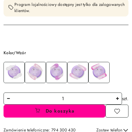
Program lojalnościowy dostępny jest tylko dla zalogowanych
klientów.
Wariant
Kolor/Wzór
Ilość
szt.
Do koszyka
Zamówienie telefoniczne: 794 300 430
Zostaw telefon