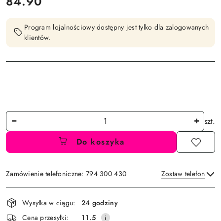
cena:
84.90
Program lojalnościowy dostępny jest tylko dla zalogowanych
klientów.
Ilość
szt.
Do koszyka
Zamówienie telefoniczne: 794 300 430
Zostaw telefon
Dostępność
Wysyłka w ciągu:
24 godziny
i
Wyślij
Cena przesyłki:
11.5