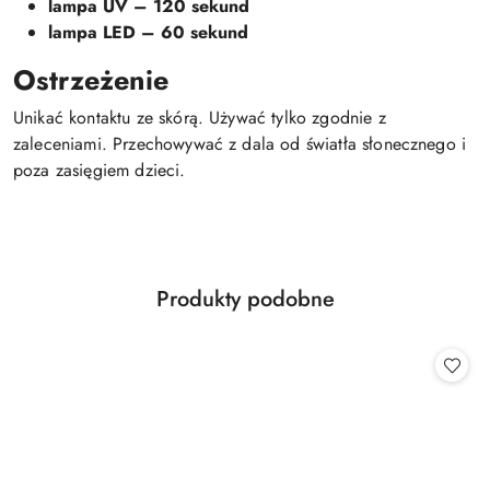
lampa UV – 120 sekund
lampa LED – 60 sekund
Ostrzeżenie
Unikać kontaktu ze skórą. Używać tylko zgodnie z
zaleceniami. Przechowywać z dala od światła słonecznego i
poza zasięgiem dzieci.
Produkty
Produkty podobne
Pomiń karuzelę produktów
o
statusie: