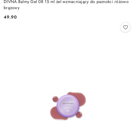
DIVNA Balmy Gel 08 15 ml żel wzmacniający do paznokci różowo
brązowy
49.90
Cena: