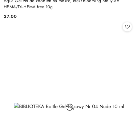
Aqua Gel żel do zdobień na mokro, efekt blooming MollyLac
HEMA/Di-HEMA free 10g
27.00
Cena: