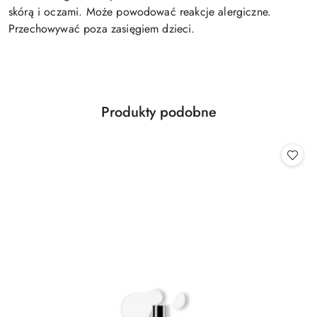
skórą i oczami. Może powodować reakcje alergiczne.
Przechowywać poza zasięgiem dzieci.
Produkty
Produkty podobne
Pomiń karuzelę produktów
o
statusie: