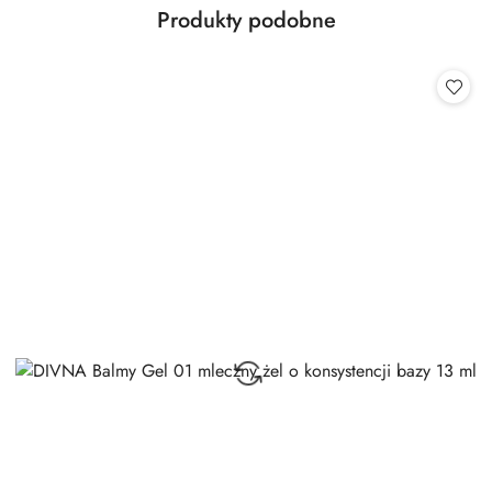
Produkty
Produkty podobne
Pomiń karuzelę produktów
o
statusie: