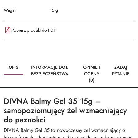
Waga:
15 g
Pobierz produkt do PDF
OPIS
INFORMACJE DOT.
OPINIE I
ZADAJ
BEZPIECZEŃSTWA
OCENY
PYTANIE
(0)
DIVNA Balmy Gel 35 15g –
samopoziomujący żel wzmacniający
do paznokci
DIVNA Balmy Gel 35 to nowoczesny żel wzmacniający o
lekkiej formule i konsystencji zbliżonej do bazy kauczukowej.