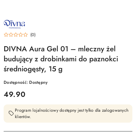
NAZWA
PRODUCENTA:
DIVNA
(0)
DIVNA Aura Gel 01 – mleczny żel
budujący z drobinkami do paznokci
średniogęsty, 15 g
Dostępność:
Dostępny
cena:
49.90
Program lojalnościowy dostępny jest tylko dla zalogowanych
klientów.