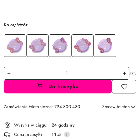
Wariant
Kolor/Wzór
Ilość
szt.
Do koszyka
Zamówienie telefoniczne: 794 300 430
Zostaw telefon
Dostępność
Wysyłka w ciągu:
24 godziny
i
Wyślij
Cena przesyłki:
11.5
dostawa