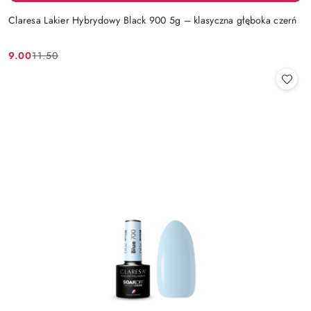
Claresa Lakier Hybrydowy Black 900 5g – klasyczna głęboka czerń
9.00
11.50
Cena
Cena
promocyjna:
przed
promocją: