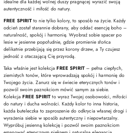
idealne dla każdej wolnej duszy pragnącej wyrazić swoją
autentyczność i miłość do natury.
FREE SPIRIT
to nie tylko kolory, to sposób na życie. Każdy
odcień został starannie dobrany, aby oddać esencję boho –
naturalność, spokój i harmonię. Wyobraź sobie spacer po
lesie w jesienne popołudnie, gdzie promienie słońca
delikatnie przebijają się przez korony drzew, a Ty czujesz
jedność z otaczającą Cię przyrodą.
Taka właśnie jest kolekcja
FREE SPIRIT
– pełna ciepłych,
ziemistych tonów, które wprowadzają spokój i harmonię do
Twojego życia. Zanurz się w świecie eterycznych tonów i
pozwól swoim paznokciom mówić samym za siebie.
Kolekcja
FREE SPIRIT
to wyraz Twojej osobowości, miłości
do natury i ducha wolności. Każdy kolor to inna historia,
każda buteleczka to zaproszenie do odkrycia własnej drogi i
wyrażenia siebie w sposób autentyczny i niepowtarzalny.
Wypróbuj jesienną kolekcję i pozwól swoim paznokciom
emanować eterycznym pięknem i naturalną elegancją.