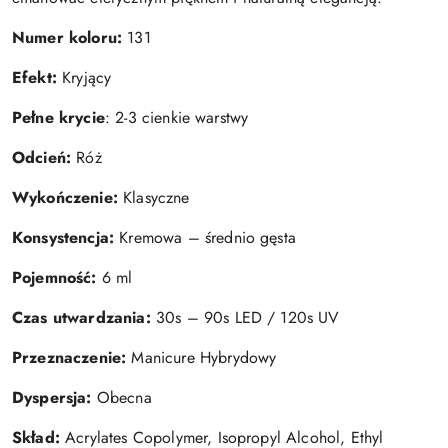
Numer koloru:
131
Efekt:
Kryjący
Pełne krycie
: 2-3 cienkie warstwy
Odcień:
Róż
Wykończenie:
Klasyczne
Konsystencja:
Kremowa – średnio gęsta
Pojemność:
6 ml
Czas utwardzania:
30s – 90s LED / 120s UV
Przeznaczenie:
Manicure Hybrydowy
Dyspersja:
Obecna
Skład:
Acrylates Copolymer, Isopropyl Alcohol, Ethyl