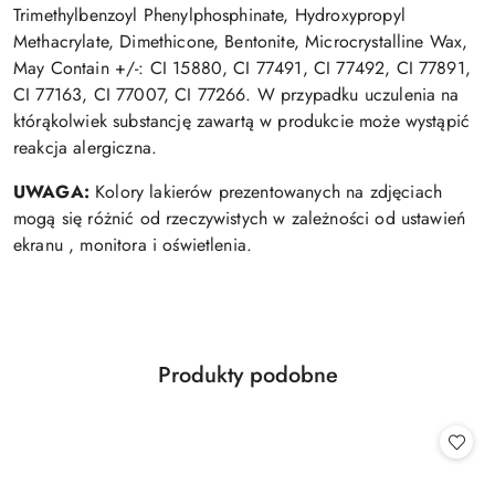
Trimethylbenzoyl Phenylphosphinate, Hydroxypropyl
Methacrylate, Dimethicone, Bentonite, Microcrystalline Wax,
May Contain +/-: CI 15880, CI 77491, CI 77492, CI 77891,
CI 77163, CI 77007, CI 77266. W przypadku uczulenia na
którąkolwiek substancję zawartą w produkcie może wystąpić
reakcja alergiczna.
UWAGA:
Kolory lakierów prezentowanych na zdjęciach
mogą się różnić od rzeczywistych w zależności od ustawień
ekranu , monitora i oświetlenia.
Produkty
Produkty podobne
Pomiń karuzelę produktów
o
statusie: