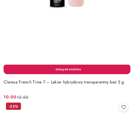
Claresa French Time 7 – Lakier hybrydowy transparentny beż 5 g
10.00
12.50
Cena
Cena
promocyjna:
przed
-22%
promocją: