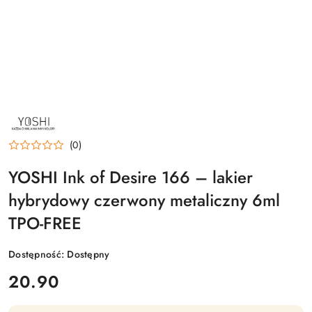
NAZWA
PRODUCENTA:
YOSHI
(0)
YOSHI Ink of Desire 166 – lakier
hybrydowy czerwony metaliczny 6ml
TPO-FREE
Dostępność:
Dostępny
cena:
20.90