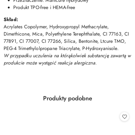
Przeznaczenie: Manicure hybrydowy
Produkt TPO-free i HEMA-free
Skład:
Acrylates Copolymer, Hydroxypropyl Methacrylate,
Dimethicone, Mica, Polyethylene Terephthalate, CI 77163, CI
77891, CI 77007, CI 77266, Silica, Bentonite, Ltcure TMO,
PEG-4 Trimethylolpropane Triacrylate, P-Hydroxyanisole.
W przypadku uczulenia na którąkolwiek substancję zawartą w
produkcie może wystąpić reakcja alergiczna.
Produkty
Produkty podobne
Pomiń karuzelę produktów
o
statusie: