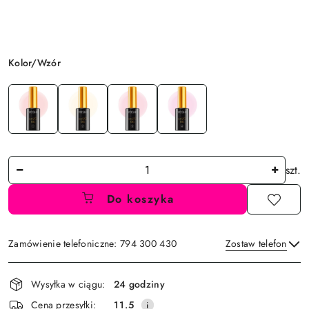
Wariant
Kolor/Wzór
Ilość
szt.
Do koszyka
Zamówienie telefoniczne: 794 300 430
Zostaw telefon
Dostępność
Wysyłka w ciągu:
24 godziny
i
Wyślij
Cena przesyłki:
11.5