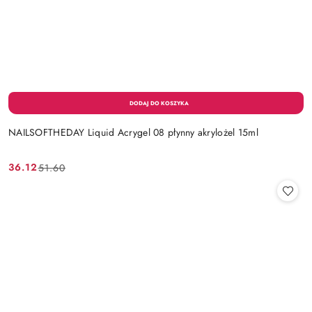
NAILSOFTHEDAY Liquid Acrygel 08 płynny akrylożel 15ml
36.12
51.60
Cena
Cena
promocyjna:
przed
promocją: