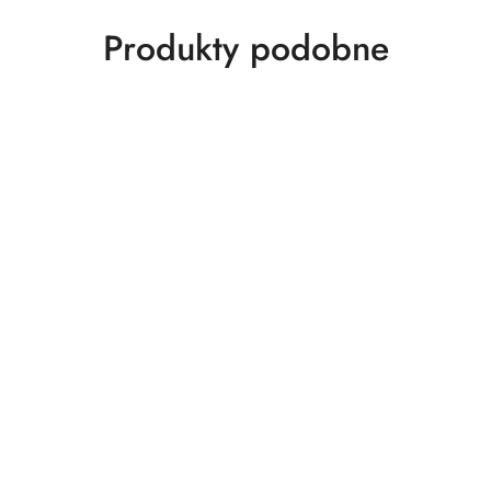
Produkty
Produkty podobne
o
statusie: