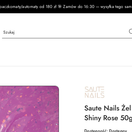
czkomaty/automaty od 180 zł 🎯 Zamów do 16:30 — wysyłka tego samego
NAZWA
PRODUCENTA:
SAUTE
NAILS
Saute Nails Że
Shiny Rose 50g
Dostępność:
Dostępny