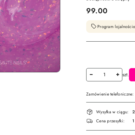
cena:
99.00
Program lojalnościo
Ilość
szt.
Zamówienie telefoniczne
Dostępność
Wysyłka w ciągu:
2
i
Cena przesyłki:
1
dostawa