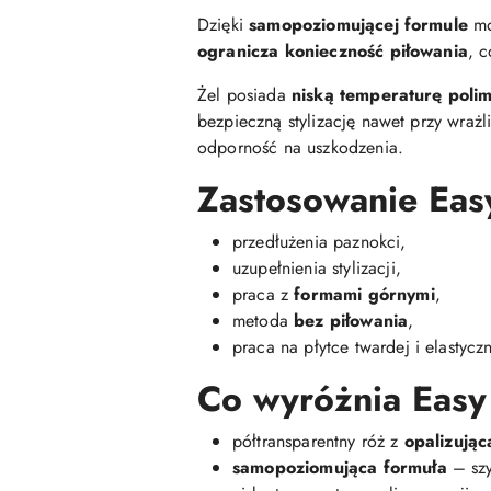
Dzięki
samopoziomującej formule
mo
ogranicza konieczność piłowania
, 
Żel posiada
niską temperaturę polim
bezpieczną stylizację nawet przy wrażl
odporność na uszkodzenia.
Zastosowanie Eas
przedłużenia paznokci,
uzupełnienia stylizacji,
praca z
formami górnymi
,
metoda
bez piłowania
,
praca na płytce twardej i elastyczn
Co wyróżnia Easy
półtransparentny róż z
opalizując
samopoziomująca formuła
– szy