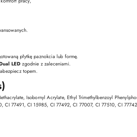
 komfort pracy,
aawansowanych.
gotowaną płytkę paznokcia lub formę.
Dual LED
zgodnie z zaleceniami.
 zabezpiecz topem.
s)
thacrylate, Isobornyl Acrylate, Ethyl Trimethylbenzoyl Phenylph
50, CI 77491, CI 15985, CI 77492, CI 77007, CI 77510, CI 77742