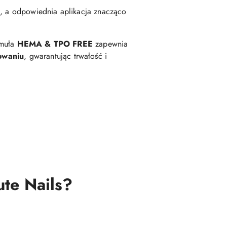
ę
, a odpowiednia aplikacja znacząco
rmuła
HEMA & TPO FREE
zapewnia
owaniu
, gwarantując trwałość i
te Nails?