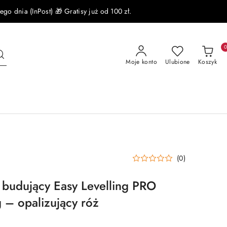
 dnia (InPost) 🎁 Gratisy już od 100 zł.
Moje konto
Ulubione
Koszyk
(0)
l budujący Easy Levelling PRO
 – opalizujący róż