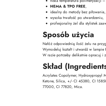
niska temperatura polimeryzacji –
HEMA & TPO FREE
,
idealny do metody bez piłowania,
wysoka trwałość po utwardzeniu,
profesjonalny żel dla stylistek z
Sposób użycia
Nałóż odpowiednią ilość żelu na przy
Wymodeluj kształt i utwardź w lampie
W razie potrzeby delikatnie opracuj i
Skład (Ingredient
Acrylates Copolymer, Hydroxypropyl Me
Ketone, Silica, +/- CI 45380, CI 158
77000, CI 77820, Mica.