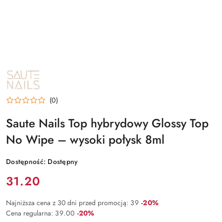
NAZWA
PRODUCENTA:
SAUTE
NAILS
(0)
Saute Nails Top hybrydowy Glossy Top
No Wipe – wysoki połysk 8ml
Dostępność:
Dostępny
Cena:
31.20
Rabat:
Najniższa cena z 30 dni przed promocją:
39
-20%
Rabat:
Cena regularna:
39.00
-20%