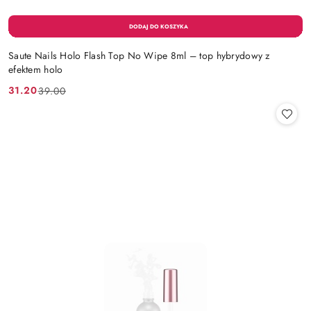
Saute Nails Holo Flash Top No Wipe 8ml – top hybrydowy z
efektem holo
31.20
39.00
Cena
Cena
promocyjna:
przed
promocją: