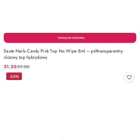
Saute Nails Candy Pink Top No Wipe 8ml – półtransparentny
różowy top hybrydowy
31.20
39.00
Cena
Cena
promocyjna:
przed
-20%
promocją: