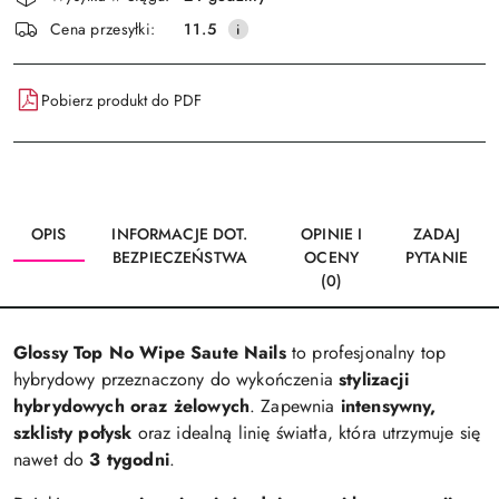
i
Wyślij
Cena przesyłki:
11.5
dostawa
Pobierz produkt do PDF
OPIS
INFORMACJE DOT.
OPINIE I
ZADAJ
BEZPIECZEŃSTWA
OCENY
PYTANIE
(0)
Glossy Top No Wipe Saute Nails
to profesjonalny top
hybrydowy przeznaczony do wykończenia
stylizacji
hybrydowych oraz żelowych
. Zapewnia
intensywny,
szklisty połysk
oraz idealną linię światła, która utrzymuje się
nawet do
3 tygodni
.