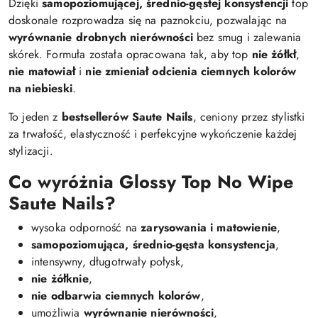
Dzięki
samopoziomującej, średnio-gęstej konsystencji
top
doskonale rozprowadza się na paznokciu, pozwalając na
wyrównanie drobnych nierówności
bez smug i zalewania
skórek. Formuła została opracowana tak, aby top
nie żółkł
,
nie matowiał
i
nie zmieniał odcienia ciemnych kolorów
na niebieski
.
To jeden z
bestsellerów Saute Nails
, ceniony przez stylistki
za trwałość, elastyczność i perfekcyjne wykończenie każdej
stylizacji.
Co wyróżnia Glossy Top No Wipe
Saute Nails?
wysoka odporność na
zarysowania i matowienie
,
samopoziomująca, średnio-gęsta konsystencja
,
intensywny, długotrwały połysk,
nie żółknie
,
nie odbarwia ciemnych kolorów
,
umożliwia
wyrównanie nierówności
,