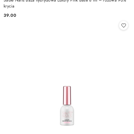
Saute Nails Baza hybrydowa Luxury Pink Base 8 ml – różowa 90%
krycia
39.00
Cena: