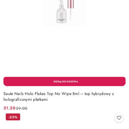
Saute Nails Holo Flakes Top No Wipe 8ml – top hybrydowy z
holograficznymi płatkami
31.20
39.00
Cena
Cena
promocyjna:
przed
-20%
promocją: