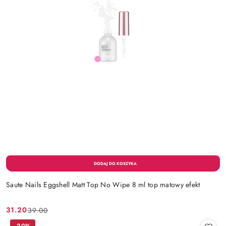
Saute Nails Eggshell Matt Top No Wipe 8 ml top matowy efekt
31.20
39.00
Cena
Cena