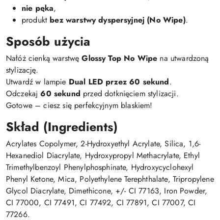
nie pęka
,
produkt
bez warstwy dyspersyjnej (No Wipe)
.
Sposób użycia
Nałóż cienką warstwę
Glossy Top No Wipe
na utwardzoną
stylizację.
Utwardź w lampie
Dual LED przez 60 sekund
.
Odczekaj
60 sekund
przed dotknięciem stylizacji.
Gotowe – ciesz się perfekcyjnym blaskiem!
Skład (Ingredients)
Acrylates Copolymer, 2-Hydroxyethyl Acrylate, Silica, 1,6-
Hexanediol Diacrylate, Hydroxypropyl Methacrylate, Ethyl
Trimethylbenzoyl Phenylphosphinate, Hydroxycyclohexyl
Phenyl Ketone, Mica, Polyethylene Terephthalate, Tripropylene
Glycol Diacrylate, Dimethicone, +/- CI 77163, Iron Powder,
CI 77000, CI 77491, CI 77492, CI 77891, CI 77007, CI
77266.