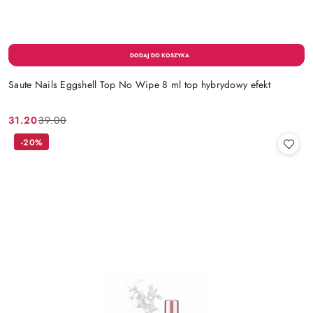
Saute Nails Eggshell Top No Wipe 8 ml top hybrydowy efekt
31.20
39.00
Cena
Cena
promocyjna:
przed
-20%
promocją: