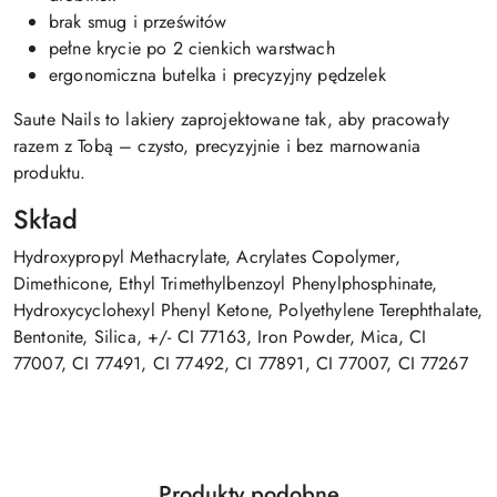
brak smug i prześwitów
pełne krycie po 2 cienkich warstwach
ergonomiczna butelka i precyzyjny pędzelek
Saute Nails to lakiery zaprojektowane tak, aby pracowały
razem z Tobą – czysto, precyzyjnie i bez marnowania
produktu.
Skład
Hydroxypropyl Methacrylate, Acrylates Copolymer,
Dimethicone, Ethyl Trimethylbenzoyl Phenylphosphinate,
Hydroxycyclohexyl Phenyl Ketone, Polyethylene Terephthalate,
Bentonite, Silica, +/- CI 77163, Iron Powder, Mica, CI
77007, CI 77491, CI 77492, CI 77891, CI 77007, CI 77267
Produkty
Produkty podobne