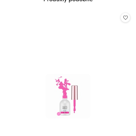
Pomiń karuzelę produktów
o
statusie: