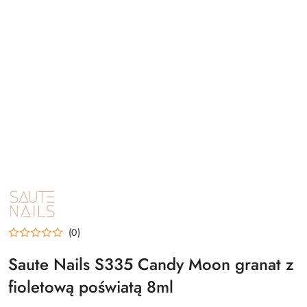
NAZWA
PRODUCENTA:
SAUTE
NAILS
(0)
Saute Nails S335 Candy Moon granat z
fioletową poświatą 8ml