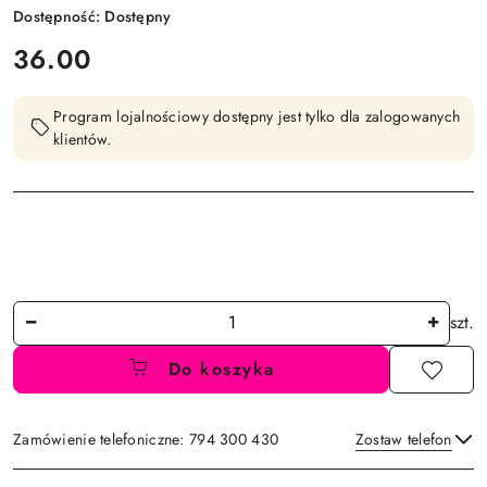
Dostępność:
Dostępny
cena:
36.00
Program lojalnościowy dostępny jest tylko dla zalogowanych
klientów.
Ilość
szt.
Do koszyka
Zamówienie telefoniczne: 794 300 430
Zostaw telefon
Dostępność