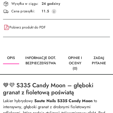
Wysyłka w ciągu:
24 godziny
i
Wyślij
Cena przesyłki:
11.5
dostawa
Pobierz produkt do PDF
OPIS
INFORMACJE DOT.
OPINIE I
ZADAJ
BEZPIECZEŃSTWA
OCENY
PYTANIE
(0)
💙💜 S335 Candy Moon – głęboki
granat z fioletową poświatą
Lakier hybrydowy
Saute Nails S335 Candy Moon
to
intensywny, głęboki granat z drobnymi fioletowymi
refleksami, które nadają stylizacji trójwymiarowy efekt. Pod