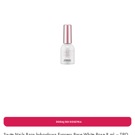
Saute Nails Baza hybrydowa Express Base White Rose 8 ml – TPO