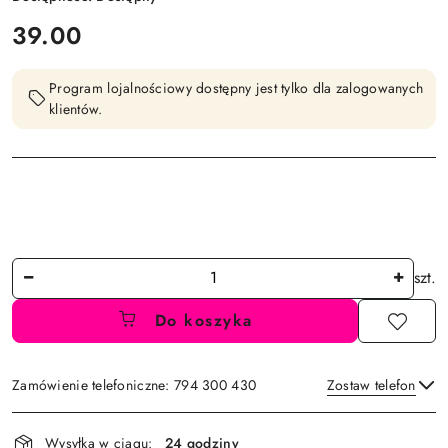
cena:
39.00
Program lojalnościowy dostępny jest tylko dla zalogowanych
klientów.
Ilość
szt.
Do koszyka
Zamówienie telefoniczne: 794 300 430
Zostaw telefon
Dostępność
Wysyłka w ciągu:
24 godziny