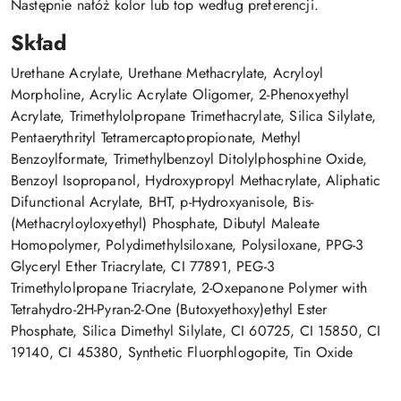
Następnie nałóż kolor lub top według preferencji.
Skład
Urethane Acrylate, Urethane Methacrylate, Acryloyl
Morpholine, Acrylic Acrylate Oligomer, 2-Phenoxyethyl
Acrylate, Trimethylolpropane Trimethacrylate, Silica Silylate,
Pentaerythrityl Tetramercaptopropionate, Methyl
Benzoylformate, Trimethylbenzoyl Ditolylphosphine Oxide,
Benzoyl Isopropanol, Hydroxypropyl Methacrylate, Aliphatic
Difunctional Acrylate, BHT, p-Hydroxyanisole, Bis-
(Methacryloyloxyethyl) Phosphate, Dibutyl Maleate
Homopolymer, Polydimethylsiloxane, Polysiloxane, PPG-3
Glyceryl Ether Triacrylate, CI 77891, PEG-3
Trimethylolpropane Triacrylate, 2-Oxepanone Polymer with
Tetrahydro-2H-Pyran-2-One (Butoxyethoxy)ethyl Ester
Phosphate, Silica Dimethyl Silylate, CI 60725, CI 15850, CI
19140, CI 45380, Synthetic Fluorphlogopite, Tin Oxide