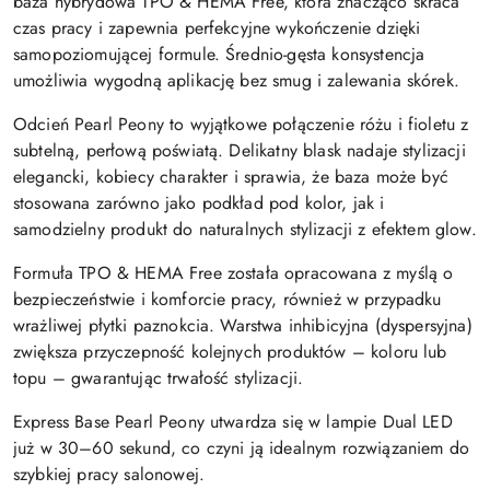
baza hybrydowa TPO & HEMA Free, która znacząco skraca
czas pracy i zapewnia perfekcyjne wykończenie dzięki
samopoziomującej formule. Średnio-gęsta konsystencja
umożliwia wygodną aplikację bez smug i zalewania skórek.
Odcień Pearl Peony to wyjątkowe połączenie różu i fioletu z
subtelną, perłową poświatą. Delikatny blask nadaje stylizacji
elegancki, kobiecy charakter i sprawia, że baza może być
stosowana zarówno jako podkład pod kolor, jak i
samodzielny produkt do naturalnych stylizacji z efektem glow.
Formuła TPO & HEMA Free została opracowana z myślą o
bezpieczeństwie i komforcie pracy, również w przypadku
wrażliwej płytki paznokcia. Warstwa inhibicyjna (dyspersyjna)
zwiększa przyczepność kolejnych produktów – koloru lub
topu – gwarantując trwałość stylizacji.
Express Base Pearl Peony utwardza się w lampie Dual LED
już w 30–60 sekund, co czyni ją idealnym rozwiązaniem do
szybkiej pracy salonowej.