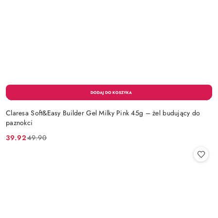
Claresa Soft&Easy Builder Gel Milky Pink 45g – żel budujący do
paznokci
39.92
49.90
Cena
Cena
promocyjna:
przed
promocją: