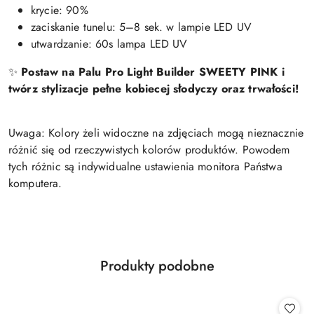
krycie: 90%
zaciskanie tunelu: 5–8 sek. w lampie LED UV
utwardzanie: 60s lampa LED UV
✨
Postaw na Palu Pro Light Builder SWEETY PINK i
twórz stylizacje pełne kobiecej słodyczy oraz trwałości!
Uwaga: Kolory żeli widoczne na zdjęciach mogą nieznacznie
różnić się od rzeczywistych kolorów produktów. Powodem
tych różnic są indywidualne ustawienia monitora Państwa
komputera.
Produkty
Produkty podobne
Pomiń karuzelę produktów
o
statusie: