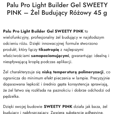
Palu Pro Light Builder Gel SWEETY
PINK – Żel Budujący Różowy 45 g
Palu Pro Light Builder Gel SWEETY PINK
to
wielofunkcyjny, profesjonalny żel budujący w najsłodszym
odcieniu różu. Dzięki innowacyjnej formule stworzono
produkt, który łączy
tiksotropię
z najlepszymi
właściwościami
samopoziomującymi
, gwarantując idealną i
niespływającą kroplę podczas aplikacji.
Żel charakteryzuje się
niską temperaturą polimeryzacji
, co
ogranicza do minimum efekt pieczenia w lampie. Precyzyjnie
dopasowana lepkość i średnio gęsta konsystencja sprawiają,
że żel łatwo się rozkłada na paznokciu i dobrze odchodzi od
pędzelka.
Dzięki swojej budowie
SWEETY PINK
działa jak baza, żel
budujący i nabłyszczający. Zawiera substancje adhezyjne,