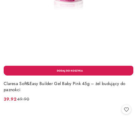
Claresa Soft&Easy Builder Gel Baby Pink 45g – żel budujący do
paznokci
39.92
49.90
Cena
Cena
promocyjna:
przed
promocją: