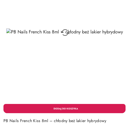
PB Nails French Kiss 8ml – chłodny beż lakier hybrydowy