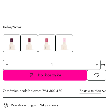
Wariant
Kolor/Wzór
Ilość
szt.
Do koszyka
Zamówienie telefoniczne: 794 300 430
Zostaw telefon
Dostępność
Wysyłka w ciągu:
24 godziny
i