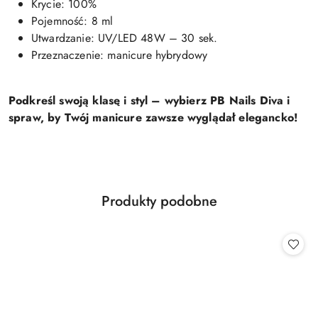
Krycie: 100%
Pojemność: 8 ml
Utwardzanie: UV/LED 48W – 30 sek.
Przeznaczenie: manicure hybrydowy
Podkreśl swoją klasę i styl – wybierz PB Nails Diva i
spraw, by Twój manicure zawsze wyglądał elegancko!
Produkty
Produkty podobne
Pomiń karuzelę produktów
o
statusie: